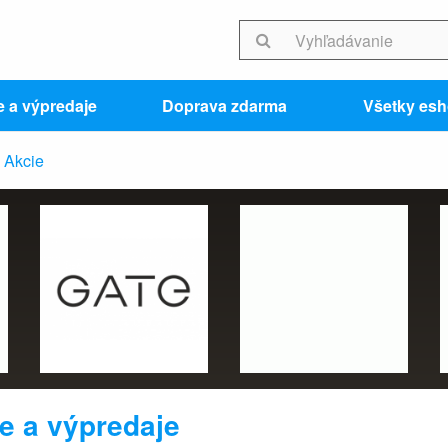
e a výpredaje
Doprava zdarma
Všetky es
Akcie
e a výpredaje