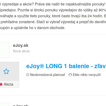
i výpredaje a akcie? Práve ste našli tie najaktuálnejšie ponuky!
výpredajov. Pozrite si širokú ponuku výpredajov do výšky až 80
eváhajte a využite tieto ponuky, ktoré často trvajú iba 24 hodí
 prehľadne zoradené. Stačí si vybrať výpredaj a prejsť do daného
kupón a uplatnite ho v danom obchode.
eJoy.sk
Nová akcia
eJoy® LONG 1 balenie - zľa
Neobmedzená platnosť
Ešte nikto nevyužil
Akcia
eJoy.sk