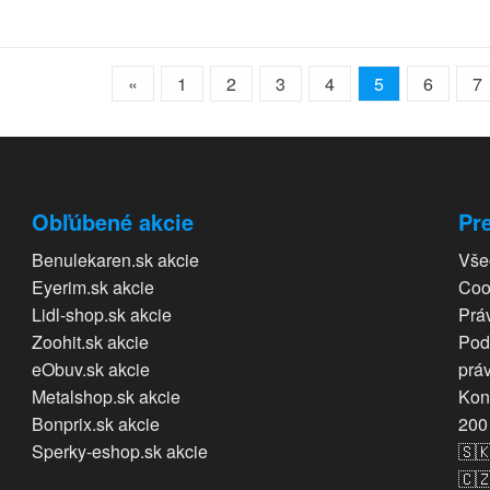
«
1
2
3
4
5
6
7
Obľúbené akcie
Pre
Benulekaren.sk akcie
Vše
Eyerim.sk akcie
Coo
Lidl-shop.sk akcie
Prá
Zoohit.sk akcie
Pod
eObuv.sk akcie
prá
Metalshop.sk akcie
Kon
Bonprix.sk akcie
200 
Sperky-eshop.sk akcie
🇸
🇨