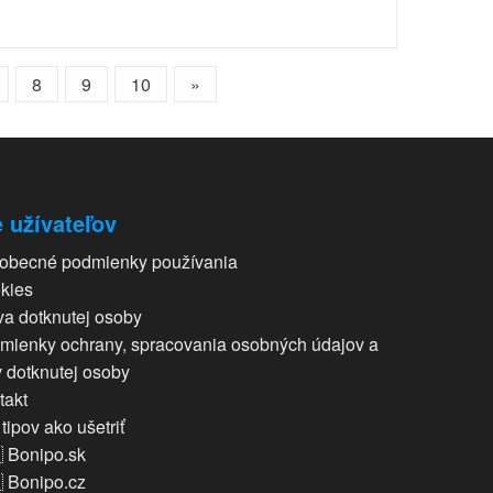
8
9
10
»
 užívateľov
obecné podmienky používania
kies
va dotknutej osoby
mienky ochrany, spracovania osobných údajov a
v dotknutej osoby
takt
tipov ako ušetriť
 Bonipo.sk
 Bonipo.cz