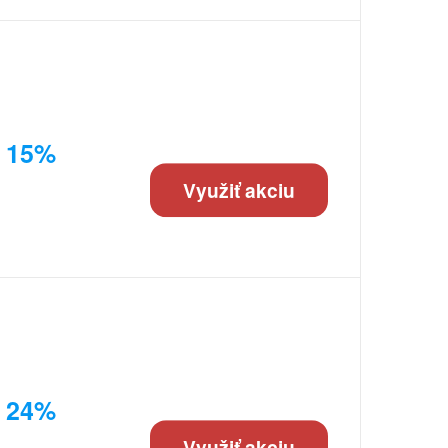
a 15%
Využiť akciu
a 24%
Využiť akciu