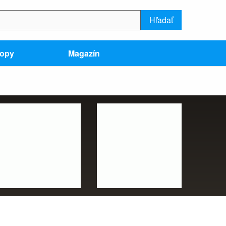
Hľadať
hopy
Magazín