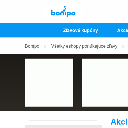
Zľavové kupóny
Akci
Bonipo
Všetky eshopy ponúkajúce zľavy
Akci