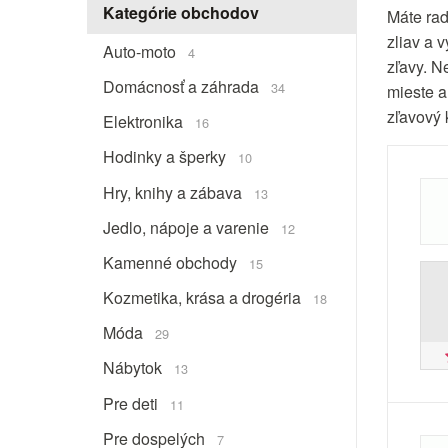
Kategórie obchodov
Máte rad
zliav a 
Auto-moto
4
zľavy. N
Domácnosť a záhrada
34
mieste a
zľavový 
Elektronika
16
Hodinky a šperky
10
Hry, knihy a zábava
13
Jedlo, nápoje a varenie
12
Kamenné obchody
15
Kozmetika, krása a drogéria
18
Móda
29
Nábytok
13
Pre deti
11
Pre dospelých
7