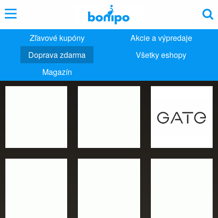
Zľavové kupóny
Akcie a výpredaje
Doprava zdarma
Všetky eshopy
Magazín