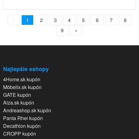
«
1
2
3
4
5
6
7
8
9
»
Najlepšie eshopy
4Home.sk kupón
Möbelix.sk kupón
GATE kupón
Alza.sk kupón
Andreashop.sk kupón
Panta Rhei kupón
Decathlon kupón
CROPP kupón