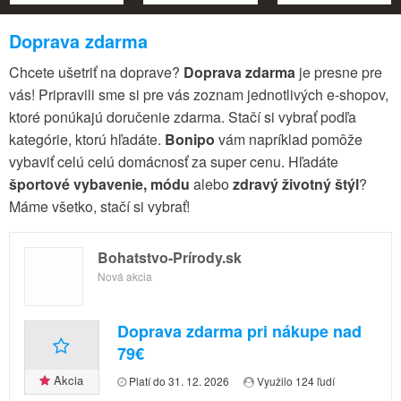
Doprava zdarma
Chcete ušetriť na doprave?
Doprava zdarma
je presne pre
vás! Pripravili sme si pre vás zoznam jednotlivých e-shopov,
ktoré ponúkajú doručenie zdarma. Stačí si vybrať podľa
kategórie, ktorú hľadáte.
Bonipo
vám napríklad pomôže
vybaviť celú celú domácnosť za super cenu. Hľadáte
športové vybavenie, módu
alebo
zdravý životný štýl
?
Máme všetko, stačí si vybrať!
Bohatstvo-Prírody.sk
Nová akcia
Doprava zdarma pri nákupe nad
79€
Akcia
Platí do 31. 12. 2026
Využilo 124 ľudí