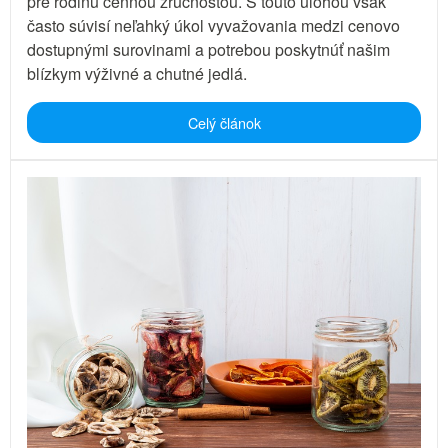
pre rodinu cennou zručnosťou. S touto úlohou však
často súvisí neľahký úkol vyvažovania medzi cenovo
dostupnými surovinami a potrebou poskytnúť našim
blízkym výživné a chutné jedlá.
Celý článok