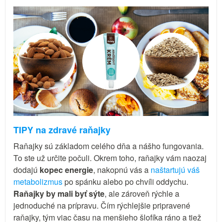
TIPY na zdravé raňajky
Raňajky sú základom celého dňa a nášho fungovania.
To ste už určite počuli. Okrem toho, raňajky vám naozaj
dodajú
kopec energie
, nakopnú vás a
naštartujú váš
metabolizmus
po spánku alebo po chvíli oddychu.
Raňajky by mali byť sýte
, ale zároveň rýchle a
jednoduché na prípravu. Čím rýchlejšie pripravené
raňajky, tým viac času na menšieho šlofíka ráno a tiež