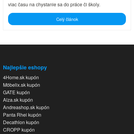
viac času na chystanie sa do práce či školy.
Celý článok
Najlepšie eshopy
4Home.sk kupón
Möbelix.sk kupón
GATE kupón
Alza.sk kupón
Andreashop.sk kupón
Panta Rhei kupón
Decathlon kupón
CROPP kupón