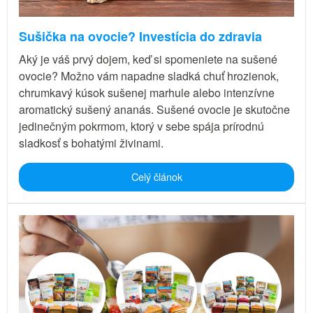
Sušička na ovocie? Investícia do zdravia
Aký je váš prvý dojem, keď si spomeniete na sušené
ovocie? Možno vám napadne sladká chuť hrozienok,
chrumkavý kúsok sušenej marhule alebo intenzívne
aromatický sušený ananás. Sušené ovocie je skutočne
jedinečným pokrmom, ktorý v sebe spája prírodnú
sladkosť s bohatými živinami.
Celý článok