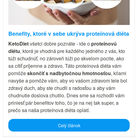
Benefity, ktoré v sebe ukrýva proteínová diéta
KetoDiet
všetci dobre poznáte - ide o
proteínovú
diétu
, ktorá je vhodná pre každého jedného z vás, kto
túži schudnúť, no zároveň túži po skvelom pocite, ako
sa cítiť príjemne a zdravo. Táto proteínová diéta vám
pomôže
skončiť s nadbytočnou hmotnosťou
, kilami
navyše a pomôže vám, aby vo vašom zdravom tele bol
zdravý duch, aby ste chudli s radosťou a aby vám
chudnutie doslova chutilo. Dnes sme sa rozhodli vám
priniesť pár benefitov toho, čo je na nej tak super, a
prečo sa naša proteínová diéta oplatí.
Celý článok