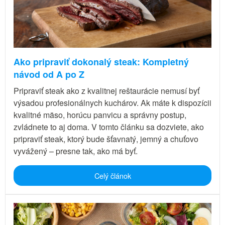
Ako pripraviť dokonalý steak: Kompletný
návod od A po Z
Pripraviť steak ako z kvalitnej reštaurácie nemusí byť
výsadou profesionálnych kuchárov. Ak máte k dispozícii
kvalitné mäso, horúcu panvicu a správny postup,
zvládnete to aj doma. V tomto článku sa dozviete, ako
pripraviť steak, ktorý bude šťavnatý, jemný a chuťovo
vyvážený – presne tak, ako má byť.
Celý článok