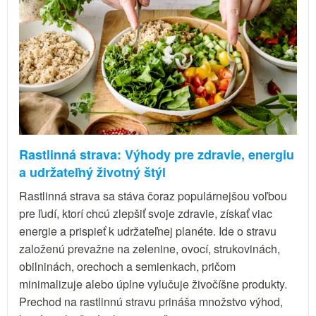
Rastlinná strava: Výhody pre zdravie, energiu
a udržateľný životný štýl
Rastlinná strava sa stáva čoraz populárnejšou voľbou
pre ľudí, ktorí chcú zlepšiť svoje zdravie, získať viac
energie a prispieť k udržateľnej planéte. Ide o stravu
založenú prevažne na zelenine, ovocí, strukovinách,
obilninách, orechoch a semienkach, pričom
minimalizuje alebo úplne vylučuje živočíšne produkty.
Prechod na rastlinnú stravu prináša množstvo výhod,