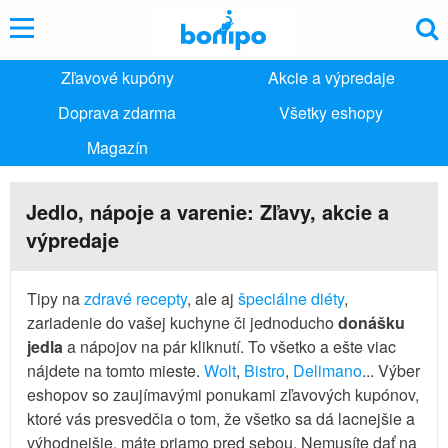
Zľavové kupóny
Akcie a výpredaje
Doprava zdarma
Všetky eshopy
Magazín
Jedlo, nápoje a varenie: Zľavy, akcie a
výpredaje
Tipy na
zdravé recepty
, ale aj
špeciálne diéty
,
zariadenie do vašej kuchyne či jednoducho
donášku
jedla
a nápojov na pár kliknutí. To všetko a ešte viac
nájdete na tomto mieste.
Wolt
,
Bistro
,
Delimano
... Výber
eshopov so zaujímavými ponukami zľavových kupónov,
ktoré vás presvedčia o tom, že všetko sa dá lacnejšie a
výhodnejšie, máte priamo pred sebou. Nemusíte dať na