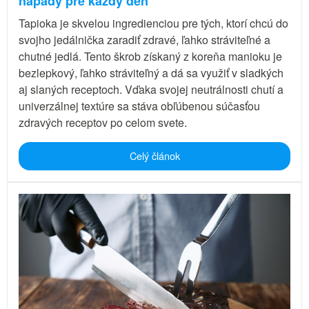
nápady pre každý deň
Tapioka je skvelou ingredienciou pre tých, ktorí chcú do
svojho jedálnička zaradiť zdravé, ľahko stráviteľné a
chutné jedlá. Tento škrob získaný z koreňa manioku je
bezlepkový, ľahko stráviteľný a dá sa využiť v sladkých
aj slaných receptoch. Vďaka svojej neutrálnosti chutí a
univerzálnej textúre sa stáva obľúbenou súčasťou
zdravých receptov po celom svete.
Celý článok