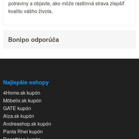
potraviny a objavte, ako môže rastlinná strava zlepšiť
kvalitu vášho života.
Bonipo odporúča
Najlepšie eshopy
4Home.sk kupón
Möbelix.sk kupón
GATE kupón
Alza.sk kupón
Andreashop.sk kupón
Panta Rhei kupón