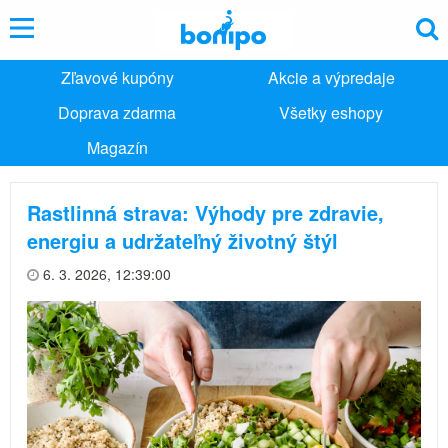
Zľavové kupóny
Akcie a výpredaje
Doprava zdarma
Všetky eshopy
Magazín
Rastlinná strava: Výhody pre zdravie,
energiu a udržateľný životný štýl
6. 3. 2026, 12:39:00