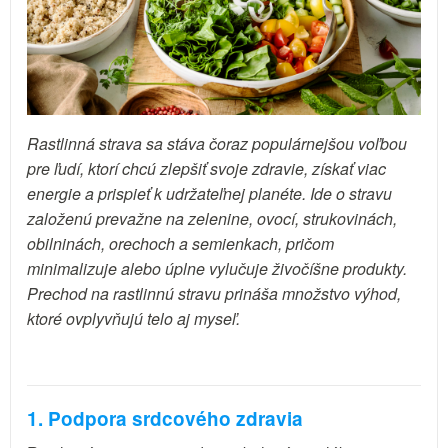
Rastlinná strava sa stáva čoraz populárnejšou voľbou
pre ľudí, ktorí chcú zlepšiť svoje zdravie, získať viac
energie a prispieť k udržateľnej planéte. Ide o stravu
založenú prevažne na zelenine, ovocí, strukovinách,
obilninách, orechoch a semienkach, pričom
minimalizuje alebo úplne vylučuje živočíšne produkty.
Prechod na rastlinnú stravu prináša množstvo výhod,
ktoré ovplyvňujú telo aj myseľ.
1. Podpora srdcového zdravia