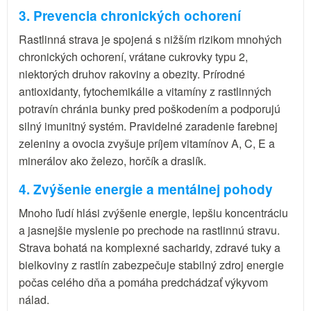
3. Prevencia chronických ochorení
Rastlinná strava je spojená s nižším rizikom mnohých
chronických ochorení, vrátane cukrovky typu 2,
niektorých druhov rakoviny a obezity. Prírodné
antioxidanty, fytochemikálie a vitamíny z rastlinných
potravín chránia bunky pred poškodením a podporujú
silný imunitný systém. Pravidelné zaradenie farebnej
zeleniny a ovocia zvyšuje príjem vitamínov A, C, E a
minerálov ako železo, horčík a draslík.
4. Zvýšenie energie a mentálnej pohody
Mnoho ľudí hlási zvýšenie energie, lepšiu koncentráciu
a jasnejšie myslenie po prechode na rastlinnú stravu.
Strava bohatá na komplexné sacharidy, zdravé tuky a
bielkoviny z rastlín zabezpečuje stabilný zdroj energie
počas celého dňa a pomáha predchádzať výkyvom
nálad.