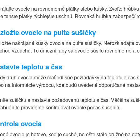
rájajte ovocie na rovnomerné plátky alebo kúsky. Zvoľte hrúbku 
 že tenšie plátky rýchlejšie uschnú. Rovnaká hrúbka zabezpečí 
zložte ovocie na pulte sušičky
ložte nakrájané kúsky ovocia na pulte sušičky. Nerozkladajte ovo
echod vzduchu. To umožní, aby sa ovocie sušilo rovnomerne a ef
stavte teplotu a čas
dý druh ovocia môže mať odlišné požiadavky na teplotu a čas suš
bo na informácie výrobcu, kde budú uvedené odporúčané nastav
nite sušičku a nastavte požadovanú teplotu a čas. Väčšina suš
abudnite pravidelne kontrolovať ovocie počas sušenia.
ntrola ovocia
ené ovocie je hotové, keď je suché, no ešte stále pružné na dot