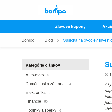
Zľavové kupóny
Akci
Bonipo
Blog
Sušička na ovocie? Investíc
Su
Kategórie článkov
1
Auto-moto
8
Domácnosť a záhrada
64
Aký
nap
Elektronika
9
int
Financie
50
jed
živi
Hodinky a šperky
6