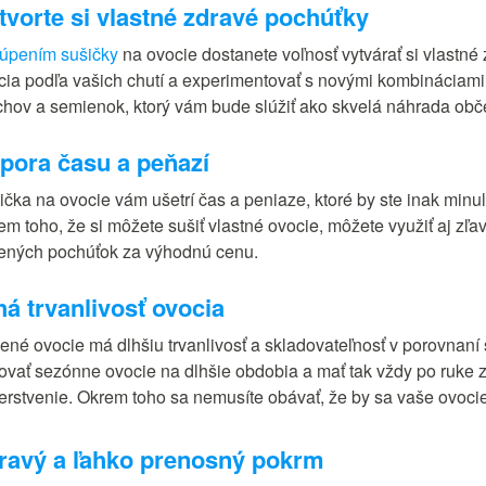
tvorte si vlastné zdravé pochúťky
úpením sušičky
na ovocie dostanete voľnosť vytvárať si vlastné
cia podľa vašich chutí a experimentovať s novými kombináciami.
chov a semienok, ktorý vám bude slúžiť ako skvelá náhrada obč
pora času a peňazí
ička na ovocie vám ušetrí čas a peniaze, ktoré by ste inak min
em toho, že si môžete sušiť vlastné ovocie, môžete využiť aj zľa
ených pochúťok za výhodnú cenu.
há trvanlivosť ovocia
ené ovocie má dlhšiu trvanlivosť a skladovateľnosť v porovna
ovať sezónne ovocie na dlhšie obdobia a mať tak vždy po ruke z
erstvenie. Okrem toho sa nemusíte obávať, že by sa vaše ovocie
ravý a ľahko prenosný pokrm