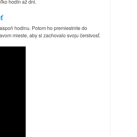
ľko hodín až dni.
ť
 aspoň hodinu. Potom ho premiestnite do
vom mieste, aby si zachovalo svoju čerstvosť.