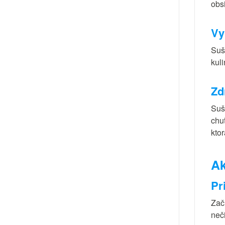
obs
Vy
Suš
kul
Zd
Suš
chu
kto
Ak
Pr
Zač
neč