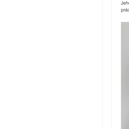
Jeh
prá