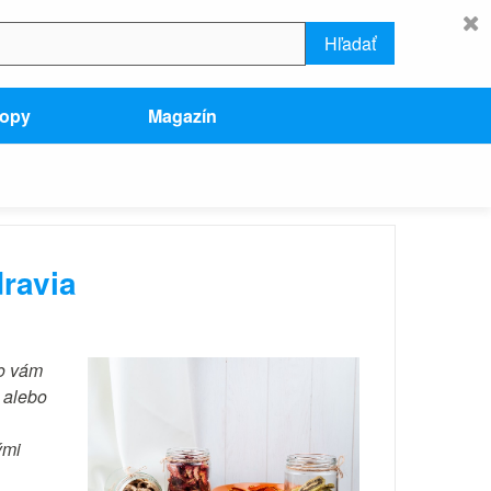
Hľadať
hopy
Magazín
dravia
no vám
 alebo
ými