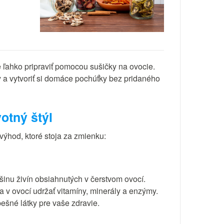
 ľahko pripraviť pomocou sušičky na ovocie.
 a vytvoriť si domáce pochúťky bez pridaného
otný štýl
výhod, ktoré stoja za zmienku:
inu živín obsiahnutých v čerstvom ovocí.
 v ovocí udržať vitamíny, minerály a enzýmy.
pešné látky pre vaše zdravie.