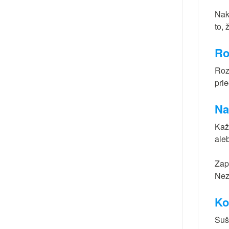
Nak
to,
Ro
Roz
pri
Na
Kaž
ale
Zap
Nez
Ko
Suš