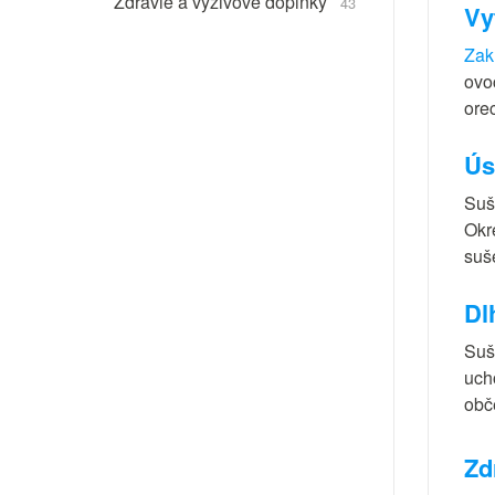
Zdravie a výživové doplnky
43
Vy
Zak
ovo
ore
Ús
Suš
Okr
suš
Dl
Suš
uch
obč
Zd