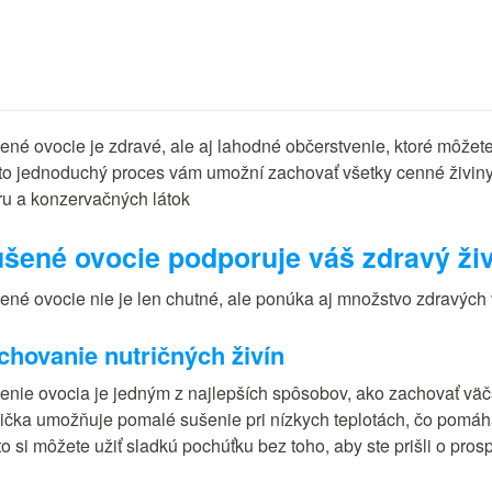
ené ovocie je zdravé, ale aj lahodné občerstvenie, ktoré môžete
to jednoduchý proces vám umožní zachovať všetky cenné živiny
ru a konzervačných látok
šené ovocie podporuje váš zdravý živ
ené ovocie nie je len chutné, ale ponúka aj množstvo zdravých 
chovanie nutričných živín
enie ovocia je jedným z najlepších spôsobov, ako zachovať väčš
ička umožňuje pomalé sušenie pri nízkych teplotách, čo pomáha
o si môžete užiť sladkú pochúťku bez toho, aby ste prišli o pros