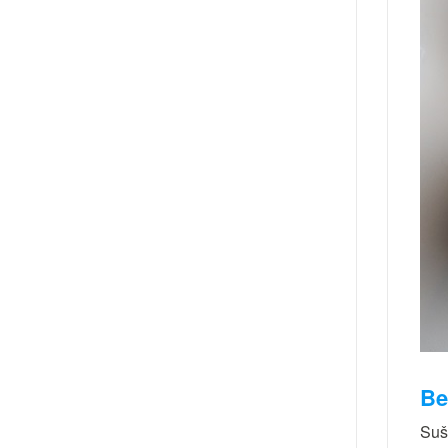
Be
Suš