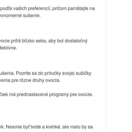
podľa vašich preferencií, pričom pamätajte na
rovnomerné sušenie.
cie príliš blizko seba, aby bol dostatočný
ektívne.
enia. Pozrite sa do príručky svojej sušičky
enia pre rôzne druhy ovocia.
ičiek má prednastavené programy pre ovocie.
yk. Nesmie byť tvrdé a krehké, ale malo by sa