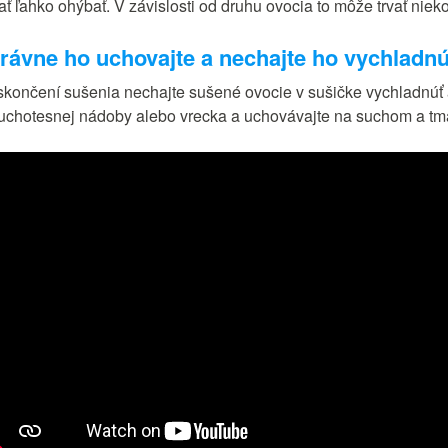
ť ľahko ohýbať. V závislosti od druhu ovocia to môže trvať nieko
rávne ho uchovajte a nechajte ho vychladnú
skončení sušenia nechajte sušené ovocie v sušičke vychladnúť
uchotesnej nádoby alebo vrecka a uchovávajte na suchom a tma