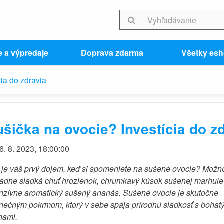
e a výpredaje
Doprava zdarma
Všetky es
ia do zdravia
šička na ovocie? Investícia do z
6. 8. 2023, 18:00:00
 je váš prvý dojem, keď si spomeniete na sušené ovocie? Mož
adne sladká chuť hrozienok, chrumkavý kúsok sušenej marhule
enzívne aromatický sušený ananás. Sušené ovocie je skutočne
inečným pokrmom, ktorý v sebe spája prírodnú sladkosť s bohat
nami.