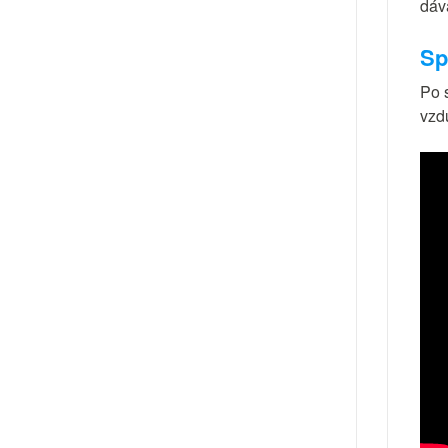
dáva
Sp
Po 
vzd