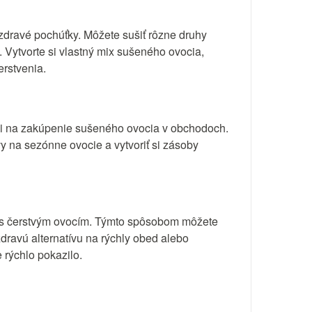
 zdravé pochúťky. Môžete sušiť rôzne druhy
 Vytvorte si vlastný mix sušeného ovocia,
erstvenia.
uli na zakúpenie sušeného ovocia v obchodoch.
vy na sezónne ovocie a vytvoriť si zásoby
ní s čerstvým ovocím. Týmto spôsobom môžete
dravú alternatívu na rýchly obed alebo
 rýchlo pokazilo.