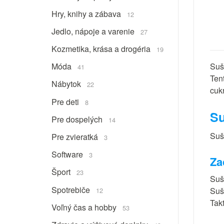
Hry, knihy a zábava
12
Jedlo, nápoje a varenie
27
Kozmetika, krása a drogéria
19
Suš
Móda
41
Ten
Nábytok
22
cuk
Pre deti
8
Su
Pre dospelých
14
Suš
Pre zvieratká
3
Software
3
Za
Šport
23
Suš
Spotrebiče
Suš
12
Takt
Voľný čas a hobby
53