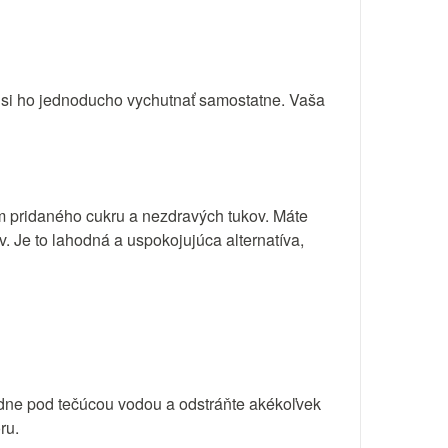
o si ho jednoducho vychutnať samostatne. Vaša
m pridaného cukru a nezdravých tukov. Máte
. Je to lahodná a uspokojujúca alternatíva,
adne pod tečúcou vodou a odstráňte akékoľvek
ru.