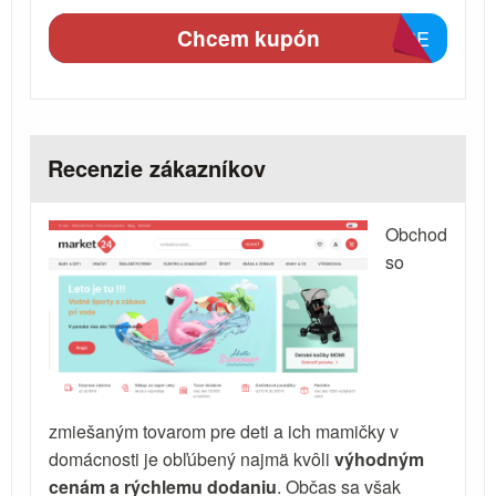
Chcem kupón
D93E
Recenzie zákazníkov
Obchod
so
zmiešaným tovarom pre deti a ich mamičky v
domácnosti je obľúbený najmä kvôli
výhodným
cenám a rýchlemu dodaniu
. Občas sa však