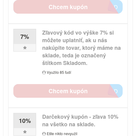
Chcem kupón
8D6D
Zľavový kód vo výške 7% si
7%
môžete uplatniť, ak u nás
nakúpite tovar, ktorý máme na
sklade, teda je označený
štítkom Skladom.
Využilo 85 ľudí
Chcem kupón
C32D
Darčekový kupón - zľava 10%
10%
na všetko na sklade.
Ešte nikto nevyužil