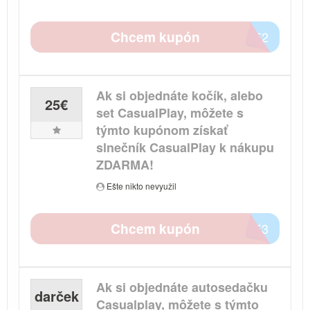
Chcem kupón
0252
Ak si objednáte kočík, alebo
25€
set CasualPlay, môžete s
týmto kupónom získať
slnečník CasualPlay k nákupu
ZDARMA!
Ešte nikto nevyužil
Chcem kupón
E1E3
Ak si objednáte autosedačku
darček
Casualplay, môžete s týmto