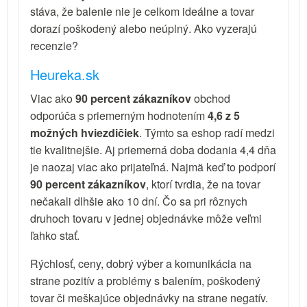
stáva, že balenie nie je celkom ideálne a tovar
dorazí poškodený alebo neúplný. Ako vyzerajú
recenzie?
Heureka.sk
Viac ako
90 percent zákazníkov
obchod
odporúča s priemerným hodnotením
4,6 z 5
možných hviezdičiek
. Týmto sa eshop radí medzi
tie kvalitnejšie. Aj priemerná doba dodania 4,4 dňa
je naozaj viac ako prijateľná. Najmä keď to podporí
90 percent zákazníkov
, ktorí tvrdia, že na tovar
nečakali dlhšie ako 10 dní. Čo sa pri rôznych
druhoch tovaru v jednej objednávke môže veľmi
ľahko stať.
Rýchlosť, ceny, dobrý výber a komunikácia na
strane pozitív a problémy s balením, poškodený
tovar či meškajúce objednávky na strane negatív.