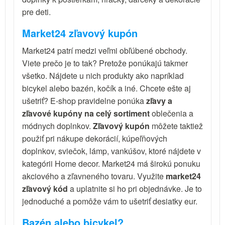
pre deti.
Market24 zľavový kupón
Market24 patrí medzi veľmi obľúbené obchody.
Viete prečo je to tak? Pretože ponúkajú takmer
všetko. Nájdete u nich produkty ako napríklad
bicykel alebo bazén, kočík a iné. Chcete ešte aj
ušetriť? E-shop pravidelne ponúka
zľavy a
zľavové kupóny na celý sortiment
oblečenia a
módnych doplnkov.
Zľavový kupón
môžete taktiež
použiť pri nákupe dekorácií, kúpeľňových
doplnkov, sviečok, lámp, vankúšov, ktoré nájdete v
kategórii Home decor. Market24 má širokú ponuku
akciového a zľavneného tovaru. Využite
market24
zľavový kód
a uplatnite si ho pri objednávke. Je to
jednoduché a pomôže vám to ušetriť desiatky eur.
Bazén alebo bicykel?