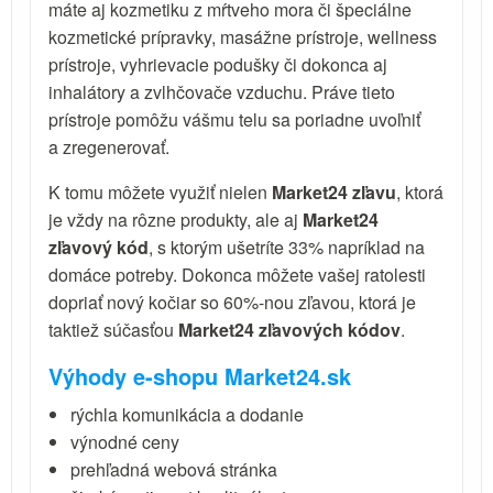
máte aj kozmetiku z mŕtveho mora či špeciálne
kozmetické prípravky, masážne prístroje, wellness
prístroje, vyhrievacie podušky či dokonca aj
inhalátory a zvlhčovače vzduchu. Práve tieto
prístroje pomôžu vášmu telu sa poriadne uvoľniť
a zregenerovať.
K tomu môžete využiť nielen
Market24 zľavu
, ktorá
je vždy na rôzne produkty, ale aj
Market24
zľavový kód
, s ktorým ušetríte 33% napríklad na
domáce potreby. Dokonca môžete vašej ratolesti
dopriať nový kočiar so 60%-nou zľavou, ktorá je
taktiež súčasťou
Market24 zľavových kódov
.
Výhody e-shopu Market24.sk
rýchla komunikácia a dodanie
výnodné ceny
prehľadná webová stránka