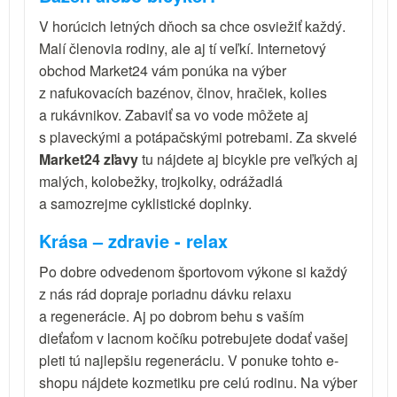
V horúcich letných dňoch sa chce osviežiť každý.
Malí členovia rodiny, ale aj tí veľkí. Internetový
obchod Market24 vám ponúka na výber
z nafukovacích bazénov, člnov, hračiek, kolies
a rukávnikov. Zabaviť sa vo vode môžete aj
s plaveckými a potápačskými potrebami. Za skvelé
Market24 zľavy
tu nájdete aj bicykle pre veľkých aj
malých, kolobežky, trojkolky, odrážadlá
a samozrejme cyklistické doplnky.
Krása – zdravie - relax
Po dobre odvedenom športovom výkone si každý
z nás rád dopraje poriadnu dávku relaxu
a regenerácie. Aj po dobrom behu s vaším
dieťaťom v lacnom kočíku potrebujete dodať vašej
pleti tú najlepšiu regeneráciu. V ponuke tohto e-
shopu nájdete kozmetiku pre celú rodinu. Na výber