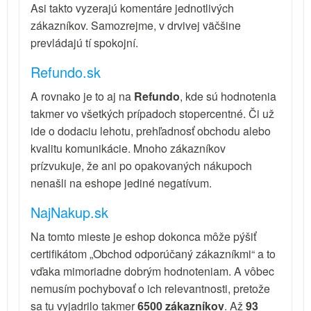
Asi takto vyzerajú komentáre jednotlivých
zákazníkov. Samozrejme, v drvivej väčšine
prevládajú tí spokojní.
Refundo.sk
A rovnako je to aj na
Refundo
, kde sú hodnotenia
takmer vo všetkých prípadoch stopercentné. Či už
ide o dodaciu lehotu, prehľadnosť obchodu alebo
kvalitu komunikácie. Mnoho zákazníkov
prízvukuje, že ani po opakovaných nákupoch
nenašli na eshope jediné negatívum.
NajNakup.sk
Na tomto mieste je eshop dokonca môže pýšiť
certifikátom „Obchod odporúčaný zákazníkmi“ a to
vďaka mimoriadne dobrým hodnoteniam. A vôbec
nemusím pochybovať o ich relevantnosti, pretože
sa tu vyjadrilo takmer
6500 zákazníkov
. Až
93