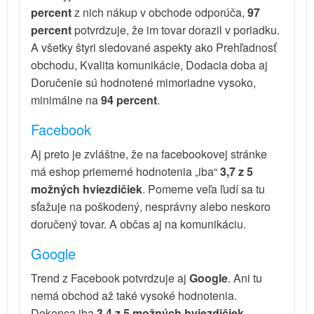
percent
z nich nákup v obchode odporúča,
97
percent
potvrdzuje, že im tovar dorazil v poriadku.
A všetky štyri sledované aspekty ako Prehľadnosť
obchodu, Kvalita komunikácie, Dodacia doba aj
Doručenie sú hodnotené mimoriadne vysoko,
minimálne na
94 percent
.
Facebook
Aj preto je zvláštne, že na facebookovej stránke
má eshop priemerné hodnotenia „iba“
3,7 z 5
možných hviezdičiek
. Pomerne veľa ľudí sa tu
sťažuje na poškodený, nesprávny alebo neskoro
doručený tovar. A občas aj na komunikáciu.
Google
Trend z Facebook potvrdzuje aj
Google
. Ani tu
nemá obchod až také vysoké hodnotenia.
Dokonca iba
3,4 z 5 možných hviezdičiek
.