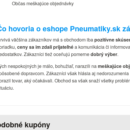
Občas meškajúce objednávky
Čo hovoria o eshope Pneumatiky.sk zá
rvivá väčšina zákazníkov má s obchodom iba
pozitívne skúse
oriadku,
ceny sa im zdali prijateľné
a komunikácia či informova
edostatkov. Zákazníci tiež oceňujú pomerne
dobrý výber
.
ých nespokojných je málo, bohužiaľ, narazili na
meškajúce ob
pôsobené dopravcom. Zákazníci však hlásia aj nedorozumenia p
orazil tovar, aký očakávali. Obchod sa však snaží všetky problém
ituáciu.
odobné kupóny