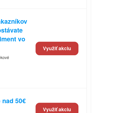
ákazníkov
ostávate
timent vo
Využiť akciu
čekové
 nad 50€
Využiť akciu