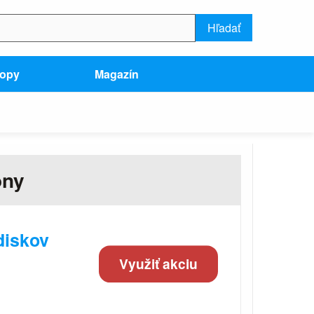
Hľadať
hopy
Magazín
óny
diskov
Využiť akciu