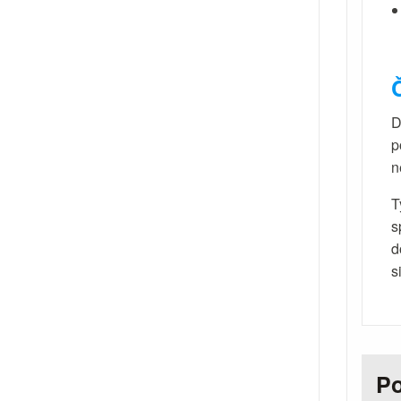
D
p
n
T
s
d
s
P