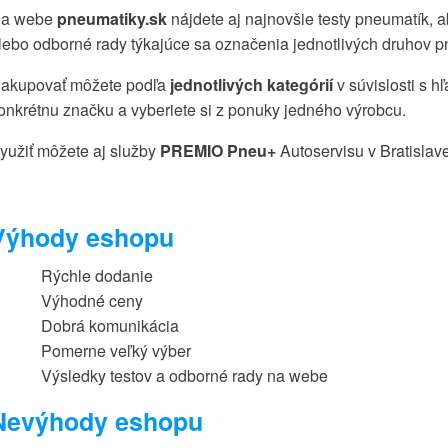
a webe
pneumatiky.sk
nájdete aj najnovšie testy pneumatík, a
lebo odborné rady týkajúce sa označenia jednotlivých druhov p
akupovať môžete podľa
jednotlivých kategórií
v súvislosti s h
onkrétnu značku a vyberiete si z ponuky jedného výrobcu.
yužiť môžete aj služby
PREMIO Pneu+
Autoservisu v Bratislave
Výhody eshopu
Rýchle dodanie
Výhodné ceny
Dobrá komunikácia
Pomerne veľký výber
Výsledky testov a odborné rady na webe
Nevýhody eshopu