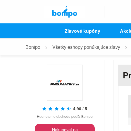
Zľavové kupóny
Akci
Bonipo
Všetky eshopy ponúkajúce zľavy
P
4,90
/
5
Hodnotenie obchodu podľa Bonipo
Nakupovať na