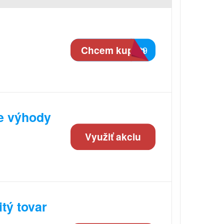
Chcem kupón
EC89
te výhody
Využiť akciu
tý tovar