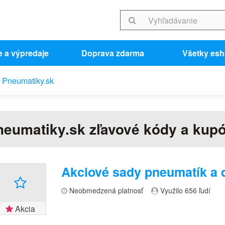
e a výpredaje
Doprava zdarma
Všetky es
Pneumatiky.sk
neumatiky.sk zľavové kódy a kup
Akciové sady pneumatík a 
Neobmedzená platnosť
Využilo 656 ľudí
Akcia