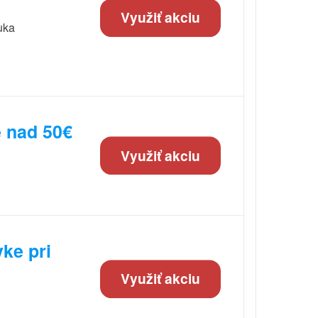
Využiť akciu
uka
 nad 50€
Využiť akciu
ke pri
Využiť akciu