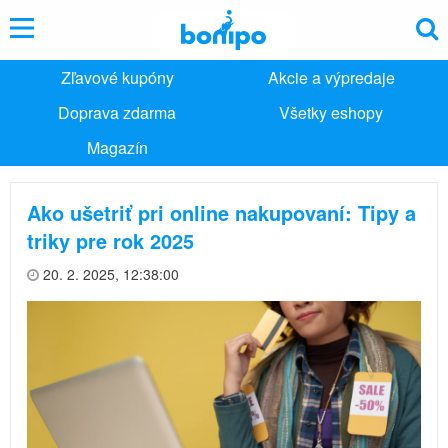
Zľavové kupóny
Akcie a výpredaje
Doprava zdarma
Všetky eshopy
Magazín
Ako ušetriť pri online nakupovaní: Tipy a
triky pre rok 2025
20. 2. 2025, 12:38:00