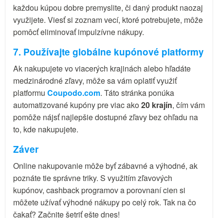
každou kúpou dobre premyslite, či daný produkt naozaj
využijete. Viesť si zoznam vecí, ktoré potrebujete, môže
pomôcť eliminovať impulzívne nákupy.
7. Používajte globálne kupónové platformy
Ak nakupujete vo viacerých krajinách alebo hľadáte
medzinárodné zľavy, môže sa vám oplatiť využiť
platformu
Coupodo.com
. Táto stránka ponúka
automatizované kupóny pre viac ako
20 krajín
, čím vám
pomôže nájsť najlepšie dostupné zľavy bez ohľadu na
to, kde nakupujete.
Záver
Online nakupovanie môže byť zábavné a výhodné, ak
poznáte tie správne triky. S využitím zľavových
kupónov, cashback programov a porovnaní cien si
môžete užívať výhodné nákupy po celý rok. Tak na čo
čakať? Začnite šetriť ešte dnes!