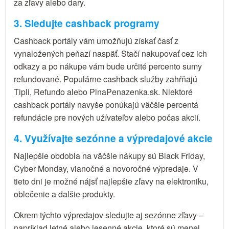
za zľavy alebo dary.
3. Sledujte cashback programy
Cashback portály vám umožňujú získať časť z
vynaložených peňazí naspäť. Stačí nakupovať cez ich
odkazy a po nákupe vám bude určité percento sumy
refundované. Populárne cashback služby zahŕňajú
Tipli, Refundo alebo PlnaPenazenka.sk. Niektoré
cashback portály navyše ponúkajú väčšie percentá
refundácie pre nových užívateľov alebo počas akcií.
4. Využívajte sezónne a výpredajové akcie
Najlepšie obdobia na väčšie nákupy sú Black Friday,
Cyber Monday, vianočné a novoročné výpredaje. V
tieto dni je možné nájsť najlepšie zľavy na elektroniku,
oblečenie a dalšie produkty.
Okrem týchto výpredajov sledujte aj sezónne zľavy –
napríklad letné alebo jesenné akcie, ktoré sú menej