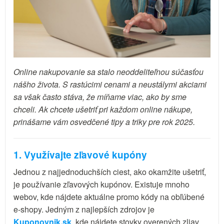
Online nakupovanie sa stalo neoddeliteľnou súčasťou
nášho života. S rastúcimi cenami a neustálymi akciami
sa však často stáva, že míňame viac, ako by sme
chceli. Ak chcete ušetriť pri každom online nákupe,
prinášame vám osvedčené tipy a triky pre rok 2025.
1. Využívajte zľavové kupóny
Jednou z najjednoduchších ciest, ako okamžite ušetriť,
je používanie zľavových kupónov. Existuje mnoho
webov, kde nájdete aktuálne promo kódy na obľúbené
e-shopy. Jedným z najlepších zdrojov je
Kuponovnik.sk
, kde nájdete stovky overených zliav