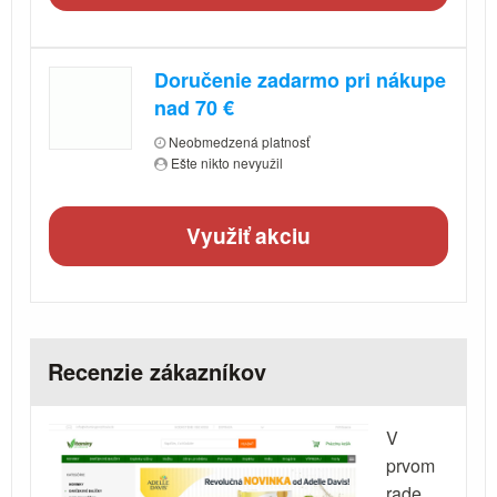
Doručenie zadarmo pri nákupe
nad 70 €
Neobmedzená platnosť
Ešte nikto nevyužil
Využiť akciu
Recenzie zákazníkov
V
prvom
rade