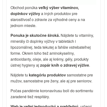
Obchod ponúka
veľký výber vitamínov,
doplnkov výživy
a iných produktov pre
starostlivosť o zdravie za výhodné ceny a na
jednom mieste.
Ponuka je skutočne široká.
Nájdete tu vitamíny,
minerály či doplnky výživy v tabletách i
lipozomálnej, teda tekutej a ľahšie vstrebateľnej
forme. Okrem toho tiež aminokyseliny,
antioxidanty, oleje, ale aj krémy, gély, produkty
ústnej hygieny aj
zopár kníh o zdravej výžive
.
Nájdete tu
kategóriu produktov
samostatne pre
mužov, samostatne pre ženy, ale aj pre seniorov.
Počas pandémie koronavírusu boli do sortimentu
zaradené tiež respitáry.
Web je veľmi jednoduchý a prehľadný
, určený