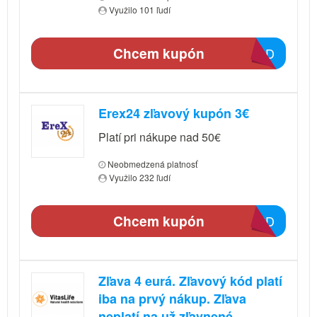
Využilo 101 ľudí
Chcem kupón
854D
Erex24 zľavový kupón 3€
Platí pri nákupe nad 50€
Neobmedzená platnosť
Využilo 232 ľudí
Chcem kupón
C32D
Zľava 4 eurá. Zľavový kód platí
iba na prvý nákup. Zľava
neplatí na už zľavnené