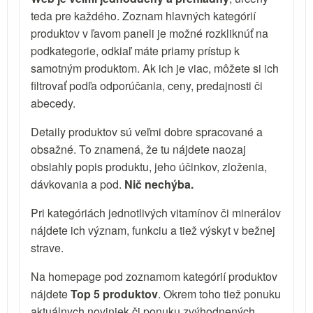
teda pre každého. Zoznam hlavných kategórií
produktov v ľavom paneli je možné rozkliknúť na
podkategorie, odkiaľ máte priamy prístup k
samotným produktom. Ak ich je viac, môžete si ich
filtrovať podľa odporúčania, ceny, predajnosti či
abecedy.
Detaily produktov sú veľmi dobre spracované a
obsažné. To znamená, že tu nájdete naozaj
obsiahly popis produktu, jeho účinkov, zloženia,
dávkovania a pod.
Nič nechýba.
Pri kategóriách jednotlivých vitamínov či minerálov
nájdete ich význam, funkciu a tiež výskyt v bežnej
strave.
Na homepage pod zoznamom kategórií produktov
nájdete
Top 5 produktov
. Okrem toho tiež ponuku
aktuálnych noviniek či ponuku zvýhodnených