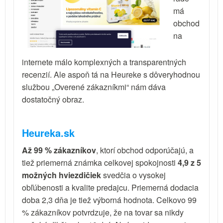
má
obchod
na
internete málo komplexných a transparentných
recenzií. Ale aspoň tá na Heureke s dôveryhodnou
službou „Overené zákazníkmi“ nám dáva
dostatočný obraz.
Heureka.sk
Až 99 % zákazníkov
, ktorí obchod odporúčajú, a
tiež priemerná známka celkovej spokojnosti
4,9 z 5
možných hviezdičiek
svedčia o vysokej
obľúbenosti a kvalite predajcu. Priemerná dodacia
doba 2,3 dňa je tiež výborná hodnota. Celkovo 99
% zákazníkov potvrdzuje, že na tovar sa nikdy