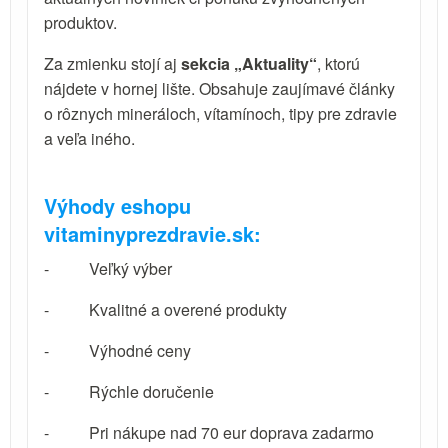
produktov.
Za zmienku stojí aj
sekcia „Aktuality“
, ktorú
nájdete v hornej lište. Obsahuje zaujímavé články
o rôznych mineráloch, vítamínoch, tipy pre zdravie
a veľa iného.
Výhody eshopu
vitaminyprezdravie.sk:
-
Veľký výber
-
Kvalitné a overené produkty
-
Výhodné ceny
-
Rýchle doručenie
-
Pri nákupe nad 70 eur doprava zadarmo