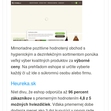
Mimoriadne pozitívne hodnotený obchod s
hygienickým a dezinfekčným sortimentom ponúka
veľký výber kvalitných produktov za
výborné
ceny
. Na prehľadom eshope si určite vyberie
každý či už ide o súkromnú osobu alebo firmu.
Heureka.sk
Niet divu, že eshop odporúča až
96 percent
zákazníkov
s priemerným hodnotením
4,8 z 5
možných hviezdičiek
. Vďaka priemernej dobe
dodania menej ako 3 dni kupujúci v prvom rade