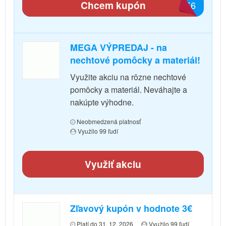
Chcem kupón
F7E6
MEGA VÝPREDAJ - na
nechtové pomôcky a materiál!
Využite akciu na rôzne nechtové
pomôcky a materiál. Neváhajte a
nakúpte výhodne.
Neobmedzená platnosť
Využilo 99 ľudí
Využiť akciu
Zľavový kupón v hodnote 3€
Platí do 31. 12. 2026
Využilo 99 ľudí