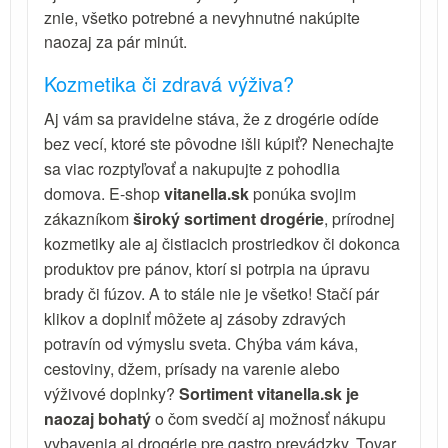
znie, všetko potrebné a nevyhnutné nakúpite
naozaj za pár minút.
Kozmetika či zdravá výživa?
Aj vám sa pravidelne stáva, že z drogérie odíde
bez vecí, ktoré ste pôvodne išli kúpiť? Nenechajte
sa viac rozptyľovať a nakupujte z pohodlia
domova. E-shop
vitanella.sk
ponúka svojim
zákazníkom
široký sortiment drogérie
, prírodnej
kozmetiky ale aj čistiacich prostriedkov či dokonca
produktov pre pánov, ktorí si potrpia na úpravu
brady či fúzov. A to stále nie je všetko! Stačí pár
klikov a doplniť môžete aj zásoby zdravých
potravín od výmyslu sveta. Chýba vám káva,
cestoviny, džem, prísady na varenie alebo
výživové doplnky?
Sortiment vitanella.sk je
naozaj bohatý
o čom svedčí aj možnosť nákupu
vybavenia aj drogérie pre gastro prevádzky. Tovar