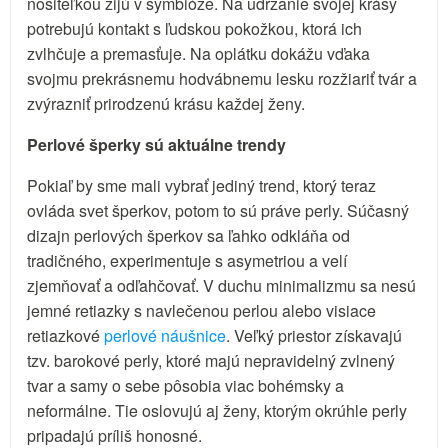
nositeľkou žijú v symbióze. Na udržanie svojej krásy
potrebujú kontakt s ľudskou pokožkou, ktorá ich
zvlhčuje a premasťuje. Na oplátku dokážu vďaka
svojmu prekrásnemu hodvábnemu lesku rozžiariť tvár a
zvýrazniť prirodzenú krásu každej ženy.
Perlové šperky sú aktuálne trendy
Pokiaľ by sme mali vybrať jediný trend, ktorý teraz
ovláda svet šperkov, potom to sú práve perly. Súčasný
dizajn perlových šperkov sa ľahko odkláňa od
tradičného, experimentuje s asymetriou a velí
zjemňovať a odľahčovať. V duchu minimalizmu sa nesú
jemné retiazky s navlečenou perlou alebo visiace
retiazkové
perlové náušnice
. Veľký priestor získavajú
tzv. barokové perly, ktoré majú nepravidelný zvlnený
tvar a samy o sebe pôsobia viac bohémsky a
neformálne. Tie oslovujú aj ženy, ktorým okrúhle perly
pripadajú príliš honosné.