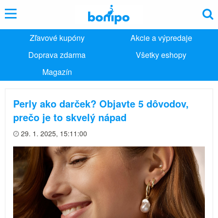
Zľavové kupóny
Akcie a výpredaje
Doprava zdarma
Všetky eshopy
Magazín
Perly ako darček? Objavte 5 dôvodov,
prečo je to skvelý nápad
29. 1. 2025, 15:11:00