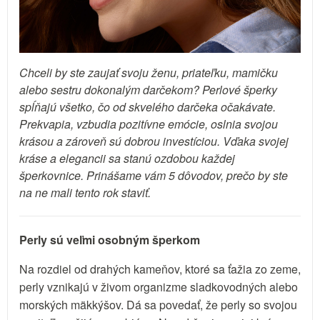
Chceli by ste zaujať svoju ženu, priateľku, mamičku
alebo sestru dokonalým darčekom? Perlové šperky
spĺňajú všetko, čo od skvelého darčeka očakávate.
Prekvapia, vzbudia pozitívne emócie, oslnia svojou
krásou a zároveň sú dobrou investíciou. Vďaka svojej
kráse a elegancii sa stanú ozdobou každej
šperkovnice. Prinášame vám 5 dôvodov, prečo by ste
na ne mali tento rok staviť.
Perly sú veľmi osobným šperkom
Na rozdiel od drahých kameňov, ktoré sa ťažia zo zeme,
perly vznikajú v živom organizme sladkovodných alebo
morských mäkkýšov. Dá sa povedať, že perly so svojou