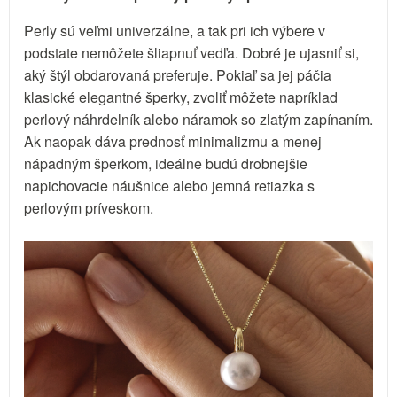
Perly sú veľmi univerzálne, a tak pri ich výbere v
podstate nemôžete šliapnuť vedľa. Dobré je ujasniť si,
aký štýl obdarovaná preferuje. Pokiaľ sa jej páčia
klasické elegantné šperky, zvoliť môžete napríklad
perlový náhrdelník alebo náramok so zlatým zapínaním.
Ak naopak dáva prednosť minimalizmu a menej
nápadným šperkom, ideálne budú drobnejšie
napichovacie náušnice alebo jemná retiazka s
perlovým príveskom.