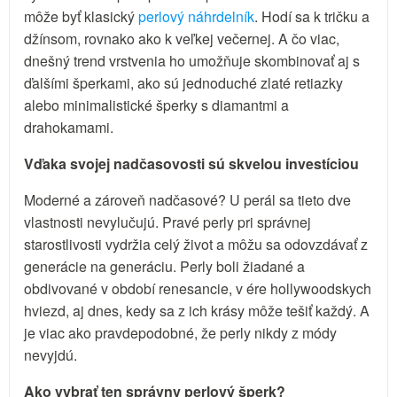
môže byť klasický
perlový náhrdelník
. Hodí sa k tričku a
džínsom, rovnako ako k veľkej večernej. A čo viac,
dnešný trend vrstvenia ho umožňuje skombinovať aj s
ďalšími šperkami, ako sú jednoduché zlaté retiazky
alebo minimalistické šperky s diamantmi a
drahokamami.
Vďaka svojej nadčasovosti sú skvelou investíciou
Moderné a zároveň nadčasové? U perál sa tieto dve
vlastnosti nevylučujú. Pravé perly pri správnej
starostlivosti vydržia celý život a môžu sa odovzdávať z
generácie na generáciu. Perly boli žiadané a
obdivované v období renesancie, v ére hollywoodskych
hviezd, aj dnes, kedy sa z ich krásy môže tešiť každý. A
je viac ako pravdepodobné, že perly nikdy z módy
nevyjdú.
Ako vybrať ten správny perlový šperk?