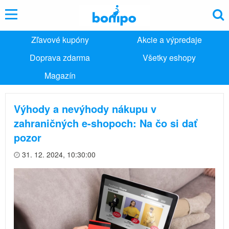
Zľavové kupóny
Akcie a výpredaje
Doprava zdarma
Všetky eshopy
Magazín
Výhody a nevýhody nákupu v
zahraničných e-shopoch: Na čo si dať
pozor
31. 12. 2024, 10:30:00