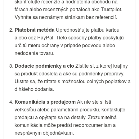
skontrolujte recenzie a hodnotenia obchodu na
fórach alebo recenzných portáloch ako Trustpilot.
Vyhnite sa neznámym stránkam bez referencií.
Platobná metóda
Uprednostňujte platbu kartou
alebo cez PayPal. Tieto spôsoby platby poskytujú
určitú mieru ochrany v prípade podvodu alebo
nedodania tovaru.
Dodacie podmienky a clo
Zistite si, z ktorej krajiny
sa produkt odosiela a aké sú podmienky prepravy.
Uistite sa, že rátate s možnosťou colných poplatkov a
dlhšieho dodania.
Komunikácia s predajcom
Ak nie ste si istí
veľkosťou alebo parametrami produktu, kontaktujte
predajcu a opýtajte sa na detaily. Zrozumiteľná
komunikácia môže predísť nedorozumeniam a
nesprávnym objednávkam.