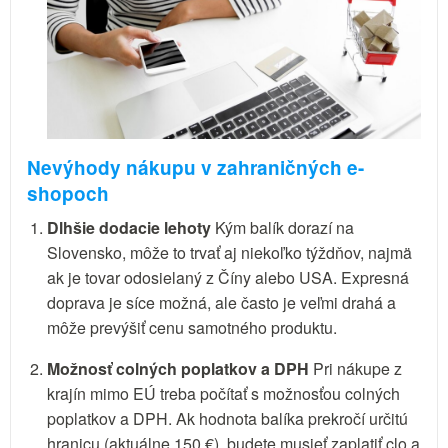
Nevýhody nákupu v zahraničných e-
shopoch
Dlhšie dodacie lehoty
Kým balík dorazí na
Slovensko, môže to trvať aj niekoľko týždňov, najmä
ak je tovar odosielaný z Číny alebo USA. Expresná
doprava je síce možná, ale často je veľmi drahá a
môže prevýšiť cenu samotného produktu.
Možnosť colných poplatkov a DPH
Pri nákupe z
krajín mimo EÚ treba počítať s možnosťou colných
poplatkov a DPH. Ak hodnota balíka prekročí určitú
hranicu (aktuálne 150 €), budete musieť zaplatiť clo a