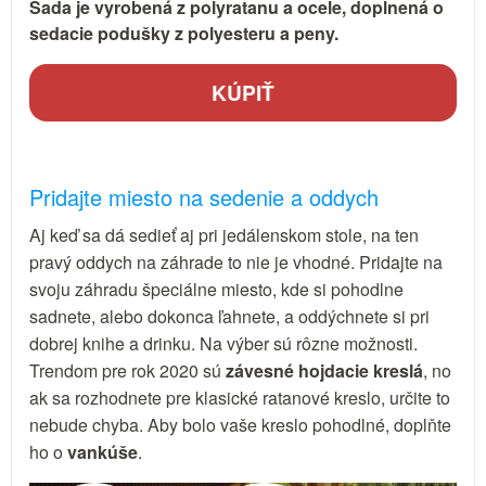
Sada je vyrobená z polyratanu a ocele, doplnená o
sedacie podušky z polyesteru a peny.
KÚPIŤ
Pridajte miesto na sedenie a oddych
Aj keď sa dá sedieť aj pri jedálenskom stole, na ten
pravý oddych na záhrade to nie je vhodné. Pridajte na
svoju záhradu špeciálne miesto, kde si pohodlne
sadnete, alebo dokonca ľahnete, a oddýchnete si pri
dobrej knihe a drinku. Na výber sú rôzne možnosti.
Trendom pre rok 2020 sú
závesné hojdacie kreslá
, no
ak sa rozhodnete pre klasické ratanové kreslo, určite to
nebude chyba. Aby bolo vaše kreslo pohodlné, doplňte
ho o
vankúše
.