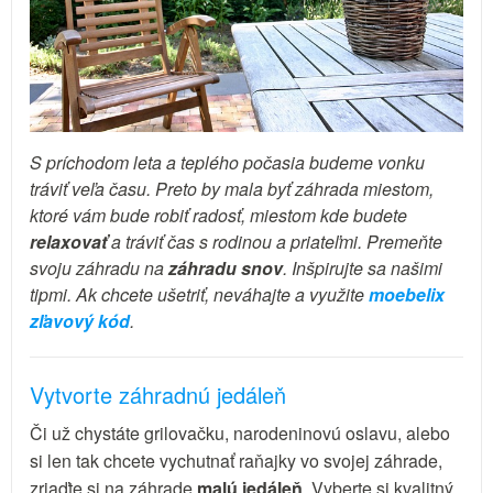
S príchodom leta a teplého počasia budeme vonku
tráviť veľa času. Preto by mala byť záhrada miestom,
ktoré vám bude robiť radosť, miestom kde budete
relaxovať
a tráviť čas s rodinou a priateľmi. Premeňte
svoju záhradu na
záhradu snov
. Inšpirujte sa našimi
tipmi. Ak chcete ušetriť, neváhajte a využite
moebelix
zľavový kód
.
Vytvorte záhradnú jedáleň
Či už chystáte grilovačku, narodeninovú oslavu, alebo
si len tak chcete vychutnať raňajky vo svojej záhrade,
zriaďte si na záhrade
malú jedáleň
. Vyberte si kvalitný