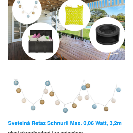
Svetelná Reťaz Schnurli Max. 0,06 Watt, 3,2m
plast rôznofarebné / zo spínačom