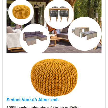
Sedací Vankúš Aline -ext-
100% bavlna, plnenie: vláknové guľôčky