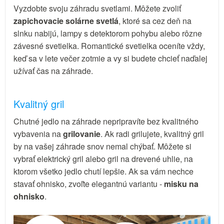
Vyzdobte svoju záhradu svetlami. Môžete zvoliť
zapichovacie solárne svetlá
, ktoré sa cez deň na
slnku nabijú, lampy s detektorom pohybu alebo rôzne
závesné svetielka. Romantické svetielka oceníte vždy,
keď sa v lete večer zotmie a vy si budete chcieť naďalej
užívať čas na záhrade.
Kvalitný gril
Chutné jedlo na záhrade nepripravíte bez kvalitného
vybavenia na
grilovanie
. Ak radi grilujete, kvalitný gril
by na vašej záhrade snov nemal chýbať. Môžete si
vybrať elektrický gril alebo gril na drevené uhlie, na
ktorom všetko jedlo chutí lepšie. Ak sa vám nechce
stavať ohnisko, zvoľte elegantnú variantu -
misku na
ohnisko
.