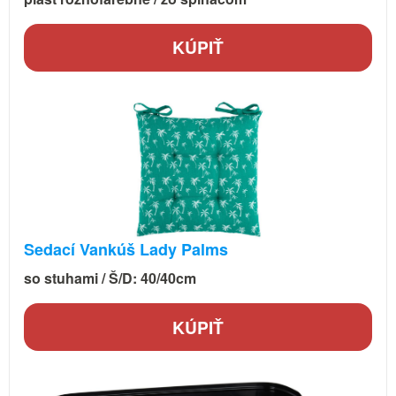
KÚPIŤ
Sedací Vankúš Lady Palms
so stuhami / Š/D: 40/40cm
KÚPIŤ