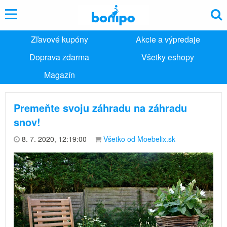
Zľavové kupóny
Akcie a výpredaje
Doprava zdarma
Všetky eshopy
Magazín
Premeňte svoju záhradu na záhradu
snov!
8. 7. 2020, 12:19:00
Všetko od Moebelix.sk