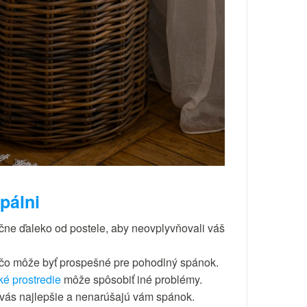
pálni
očne ďaleko od postele, aby neovplyvňovali váš
i, čo môže byť prospešné pre pohodlný spánok.
hké prostredie
môže spôsobiť iné problémy.
re vás najlepšie a nenarúšajú vám spánok.