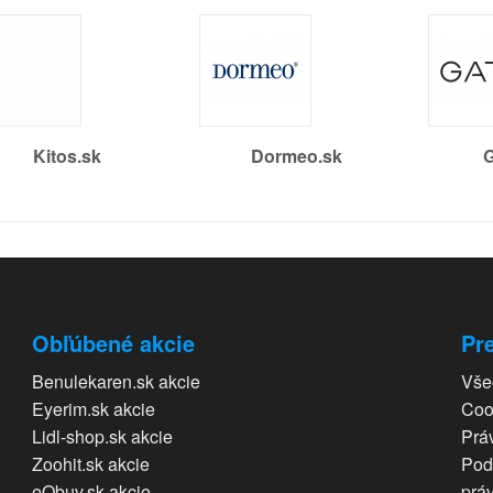
Kitos.sk
Dormeo.sk
G
Obľúbené akcie
Pre
Benulekaren.sk akcie
Vše
Eyerim.sk akcie
Coo
Lidl-shop.sk akcie
Prá
Zoohit.sk akcie
Pod
eObuv.sk akcie
prá