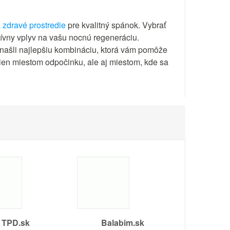
 zdravé prostredie
pre kvalitný spánok. Vybrať
ívny vplyv na vašu nocnú regeneráciu.
e našli najlepšiu kombináciu, ktorá vám pomôže
len miestom odpočinku, ale aj miestom, kde sa
TPD.sk
Balabim.sk