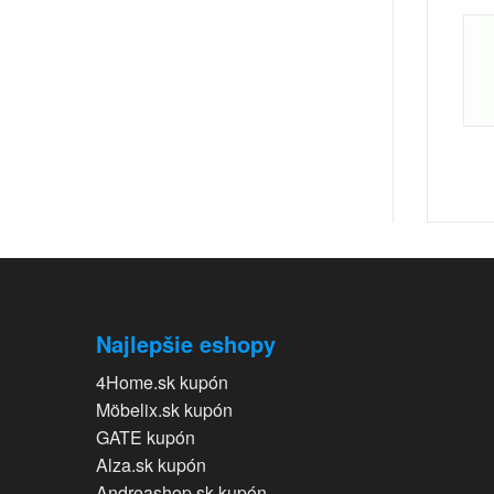
Najlepšie eshopy
4Home.sk kupón
Möbelix.sk kupón
GATE kupón
Alza.sk kupón
Andreashop.sk kupón