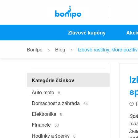
Zľavové kupóny
Akci
Bonipo
Blog
Izbové rastliny, ktoré pozit
Iz
Kategórie článkov
sp
Auto-moto
8
Domácnosť a záhrada
1
64
Elektronika
9
Spá
môž
Financie
50
kva
Hodinky a šperky
6