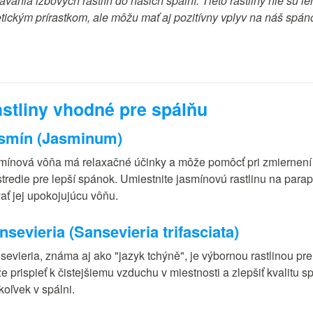
ávania izbových rastlín do našich spální. Tieto rastliny nie sú le
etickým prírastkom, ale môžu mať aj pozitívny vplyv na náš spán
stliny vhodné pre spálňu
smín (Jasminum)
mínová vôňa má relaxačné účinky a môže pomôcť pri zmiernení s
stredie pre lepší spánok. Umiestnite jasmínovú rastlinu na parap
vať jej upokojujúcu vôňu.
nsevieria (Sansevieria trifasciata)
evieria, známa aj ako "jazyk tchýně", je výbornou rastlinou pre 
e prispieť k čistejšiemu vzduchu v miestnosti a zlepšiť kvalitu 
koľvek v spálni.