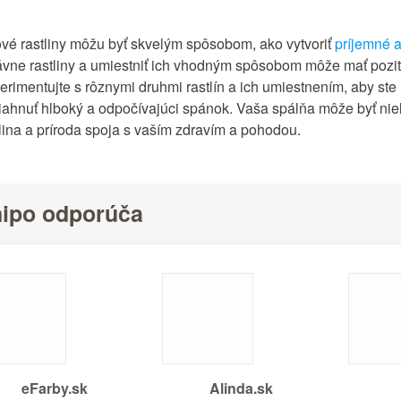
ové rastliny môžu byť skvelým spôsobom, ako vytvoriť
príjemné a
ávne rastliny a umiestniť ich vhodným spôsobom môže mať pozit
erimentujte s rôznymi druhmi rastlín a ich umiestnením, aby st
iahnuť hlboký a odpočívajúci spánok. Vaša spálňa môže byť nie
tlina a príroda spoja s vaším zdravím a pohodou.
ipo odporúča
eFarby.sk
Alinda.sk