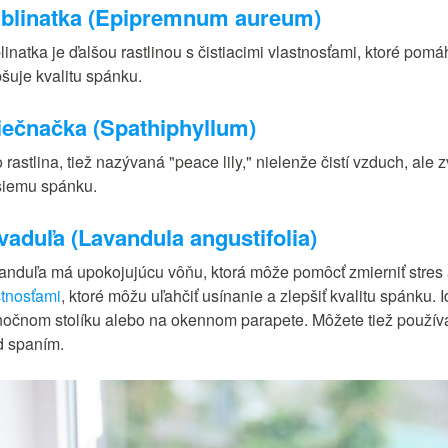
blinatka (Epipremnum aureum)
inatka je ďalšou rastlinou s čistiacimi vlastnosťami, ktoré pomá
pšuje kvalitu spánku.
iečnačka (Spathiphyllum)
 rastlina, tiež nazývaná "peace lily," nielenže čistí vzduch, ale
šiemu spánku.
vaduľa (Lavandula angustifolia)
anduľa má upokojujúcu vôňu, ktorá môže pomôcť zmierniť stres 
stnosťami
, ktoré môžu uľahčiť usínanie a zlepšiť kvalitu spánku. 
nočnom stolíku alebo na okennom parapete. Môžete tiež používa
d spaním.