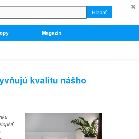
Hľadať
hopy
Magazín
plyvňujú kvalitu nášho
ánku
lepšiť
e