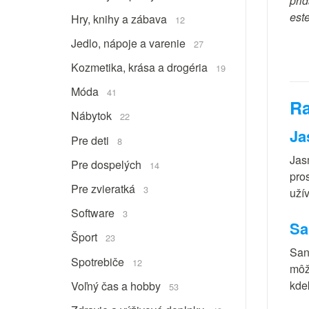
prid
est
Hry, knihy a zábava
12
Jedlo, nápoje a varenie
27
Kozmetika, krása a drogéria
19
Móda
41
Ra
Nábytok
22
Ja
Pre deti
8
Jas
Pre dospelých
14
pro
Pre zvieratká
3
uží
Software
3
Sa
Šport
23
Sans
Spotrebiče
12
môž
kde
Voľný čas a hobby
53