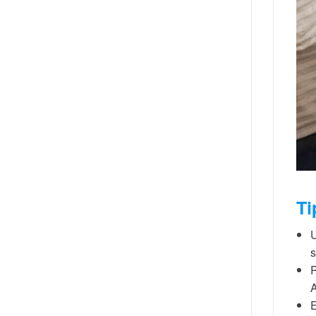
Ti
U
s
R
A
E