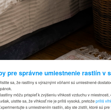
py pre správne umiestnenie rastlín v s
istite sa, že rastliny s výraznými vôňami sú umiestnené dostat
pánok.
astliny môžu prispieť k zvýšeniu vlhkosti vzduchu v miestnost
však, uistite sa, že vlhkosť nie je príliš vysoká, pretože
príliš vl
xperimentujte s umiestnením rastlín, aby ste zistili, ktoré sú p