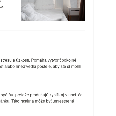
n
ok.
tresu a úzkosti. Pomáha vytvoriť pokojné
et alebo hneď vedľa postele, aby ste si mohli
spálňu, pretože produkujú kyslík aj v noci, čo
spánku. Táto rastlina môže byť umiestnená