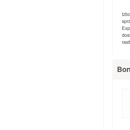
Izb
spr
Exp
dos
ras
Bon