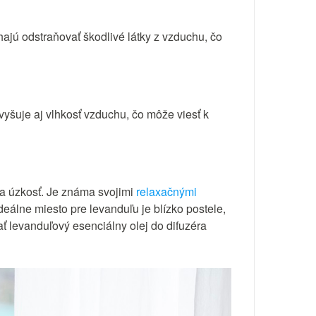
hajú odstraňovať škodlivé látky z vzduchu, čo
 zvyšuje aj vlhkosť vzduchu, čo môže viesť k
a úzkosť. Je známa svojimi
relaxačnými
Ideálne miesto pre levanduľu je blízko postele,
ť levanduľový esenciálny olej do difuzéra