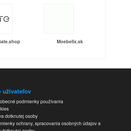
ate.shop
Moebelix.sk
 užívateľov
obecné podmienky používania
kies
va dotknutej osoby
mienky ochrany, spracovania osobných údajov a
v dotknutej osoby