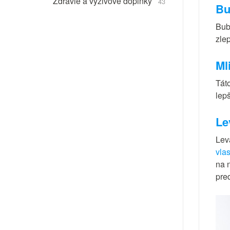
Zdravie a výživové doplnky
43
Bu
Bubl
zle
Ml
Táto
lep
Le
Lev
vla
na 
pre