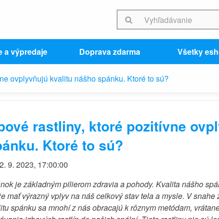
e a výpredaje
Doprava zdarma
Všetky es
ívne ovplyvňujú kvalitu nášho spánku. Ktoré to sú?
bové rastliny, ktoré pozitívne ov
ánku. Ktoré to sú?
2. 9. 2023, 17:00:00
nok je základným pilierom zdravia a pohody. Kvalita nášho sp
e mať výrazný vplyv na náš celkový stav tela a mysle. V snahe z
litu spánku sa mnohí z nás obracajú k rôznym metódam, vrátan