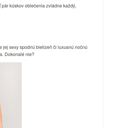
iť pár kúskov oblečenia zvládne každý,
e jej sexy spodnú bielizeň či luxusnú nočnú
s. Dokonalé nie?