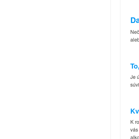
Da
Neč
aleb
To
Je 
súvi
Kv
K ro
vás 
alko