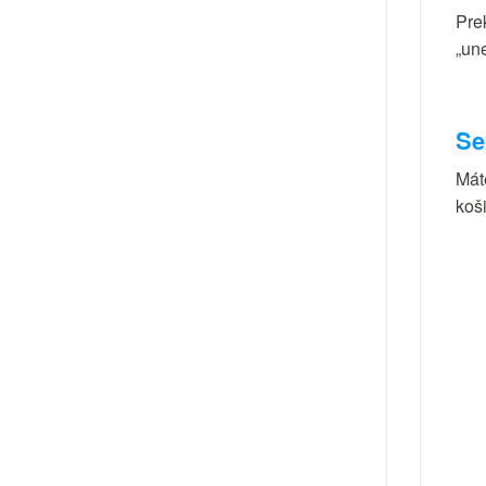
Pre
„une
Se
Mát
koš