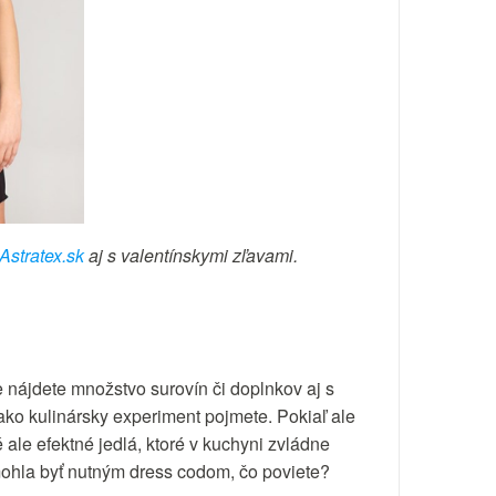
Astratex.sk
aj s valentínskymi zľavami.
 nájdete množstvo surovín či doplnkov aj s
ako kulinársky experiment pojmete. Pokiaľ ale
le efektné jedlá, ktoré v kuchyni zvládne
mohla byť nutným dress codom, čo poviete?