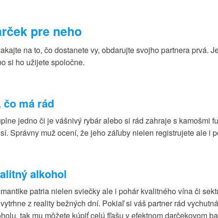
rček pre neho
akajte na to, čo dostanete vy, obdarujte svojho partnera prvá. J
o si ho užijete spoločne.
, čo má rád
úplne jedno či je vášnivý rybár alebo si rád zahraje s kamošmi f
sí. Správny muž ocení, že jeho záľuby nielen registrujete ale i 
alitný alkohol
mantike patria nielen sviečky ale i pohár kvalitného vína či sekt
vytrhne z reality bežných dní. Pokiaľ si váš partner rád vychutn
holu, tak mu môžete kúpiť celú fľašu v efektnom darčekovom balen