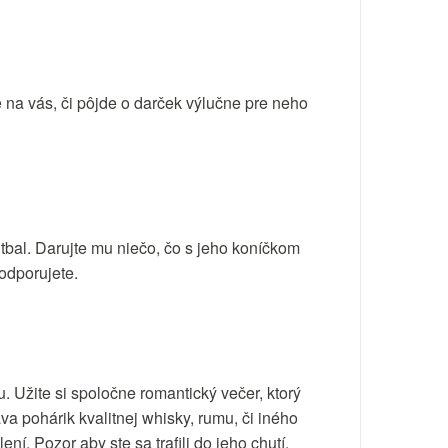
e na vás, či pôjde o darček výlučne pre neho
utbal. Darujte mu niečo, čo s jeho koníčkom
podporujete.
u. Užite si spoločne romantický večer, ktorý
áva pohárik kvalitnej whisky, rumu, či iného
í. Pozor aby ste sa trafili do jeho chutí.