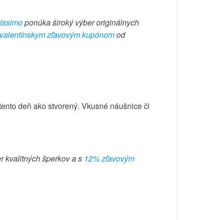
issimo
ponúka široký výber originálnych
valentínskym zľavovým kupónom
od
 tento deň ako stvorený. Vkusné náušnice či
er kvalitných šperkov a s
12% zľavovým