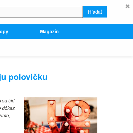
Hľadať
hopy
Magazín
ju polovičku
sa šíri
o dôkaz
iete,