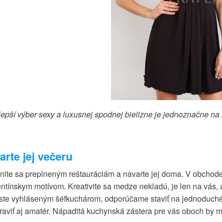
lepší výber sexy a luxusnej spodnej bielizne je jednoznačne na
arte jej večeru
nite sa preplneným reštauráciám a navarte jej doma. V obchode
entínskym motívom. Kreativite sa medze nekladú, je len na vás, 
 ste vyhláseným šéfkuchárom, odporúčame staviť na jednoduché a
praviť aj amatér. Nápaditá kuchynská zástera pre vás oboch by 