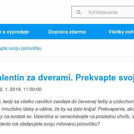
e a výpredaje
Doprava zdarma
Všetky es
apte svoju polovičku
lentín za dverami. Prekvapte svo
2. 1. 2019, 11:00:00
, kedy sa všetko navôkol zaodeje do červenej farby a vzduchom 
é množstvo lásky a vášne, že by sa dalo krájať. Prekvapenie, ak
y na sviatok sv. Valentína si nenechávajte na poslednú chvíľu. V
 tento rok obdarujete svoju milovanú polovičku?