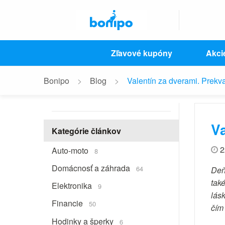
Zľavové kupóny
Akci
Bonipo
Blog
Valentín za dverami. Prekv
Va
Kategórie článkov
2
Auto-moto
8
Domácnosť a záhrada
64
Deň
tak
Elektronika
9
lásk
Financie
50
čím
Hodinky a šperky
6