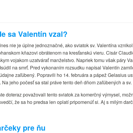
e sa Valentín vzal?
nes nie je úplne jednoznačné, ako sviatok sv. Valentína vzniko
ohanskom kňazovi obrátenom na kresťanskú vieru. Cisár Claudio
skym vojakom uzatvárať manželstvo. Napriek tomu však páry Valent
dsúdil na smrť. Pred vykonaním rozsudku napísal Valentín zamil
 údajne zaľúbený. Popravili ho 14. februára a pápež Gelasius us
. Na jeho počesť sa stal práve tento deň dňom zaľúbených a sv. 
ste doteraz považovali tento sviatok za komerčný výmysel, mož
svedčí, že sa ho predsa len oplatí pripomenúť si. Aj s milým dar
rčeky pre ňu