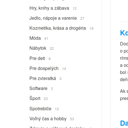
Hry, knihy a zábava
12
Jedlo, nápoje a varenie
27
Kozmetika, krása a drogéria
19
Kd
Móda
41
Dod
Nábytok
22
o p
rím
Pre deti
8
a o
Pre dospelých
14
bol
Pre zvieratká
3
deň
Software
3
Ak 
pre
Šport
23
Spotrebiče
12
Voľný čas a hobby
53
Da