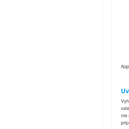
Naj
Uv
Vyh
val
nie
pri