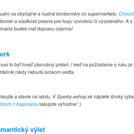
udni na obyčajné a nudné bonboniéry zo supermarketu.
Chocol
boniér a sladkostí presne pre tvoju vyvolenú či vyvoleného. A s
pinaria budeš mať dopravu zdarma!
erk
usí to byť hneď zásnubný prsteň, i keď na požiadanie o ruku je
rdelník nikdy nebudú krokom vedľa.
iskujte a stavte na istotu. V Sperky-eshop.sk nájdete široký výb
ónom z Inspinaria
nakúpite výhodne! :)
mantický výlet