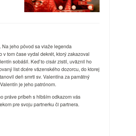
l. Na jeho pôvod sa viaže legenda
 v tom čase vydal dekrét, ktorý zakazoval
ín sobášil. Keď to cisár zistil, uväznil ho
ovaný list dcére väzenského dozorcu, do ktorej
tanovil deň smrti sv. Valentína za pamätný
Valentín je jeho patrónom.
no práve príbeh s hlbším odkazom vás
čekom pre svoju partnerku či partnera.