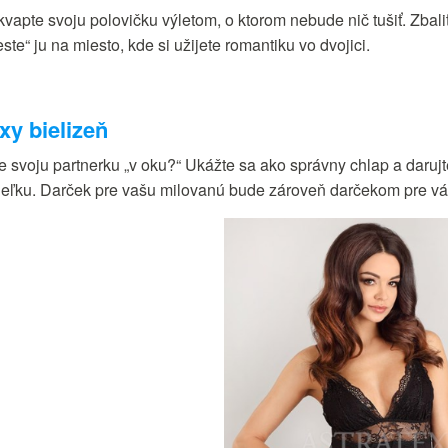
kvapte svoju polovičku výletom, o ktorom nebude nič tušiť. Zbal
ste“ ju na miesto, kde si užijete romantiku vo dvojici.
xy bielizeň
e svoju partnerku „v oku?“ Ukážte sa ako správny chlap a darujt
ieľku. Darček pre vašu milovanú bude zároveň darčekom pre vá