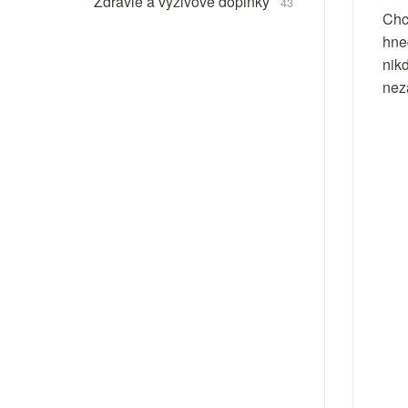
Zdravie a výživové doplnky
43
Chc
hne
nik
nez