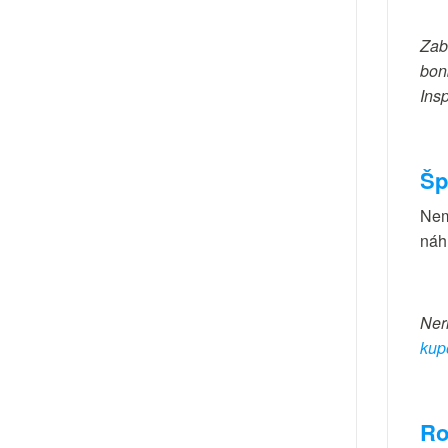
Zab
bon
Ins
Šp
Nem
náh
Ner
kup
Ro