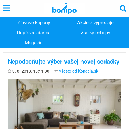
Zľavové kupóny
Akcie a výpredaje
Doprava zdarma
Všetky eshopy
Magazín
Nepodceňujte výber vašej novej sedačky
3. 8. 2018, 15:11:00
Všetko od Kondela.sk