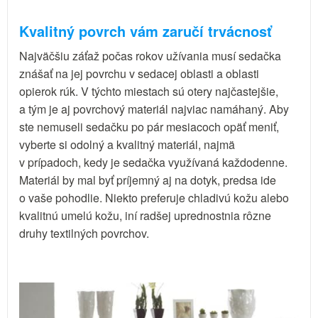
Kvalitný povrch vám zaručí trvácnosť
Najväčšiu záťaž počas rokov užívania musí sedačka
znášať na jej povrchu v sedacej oblasti a oblasti
opierok rúk. V týchto miestach sú otery najčastejšie,
a tým je aj povrchový materiál najviac namáhaný. Aby
ste nemuseli sedačku po pár mesiacoch opäť meniť,
vyberte si odolný a kvalitný materiál, najmä
v prípadoch, kedy je sedačka využívaná každodenne.
Materiál by mal byť príjemný aj na dotyk, predsa ide
o vaše pohodlie. Niekto preferuje chladivú kožu alebo
kvalitnú umelú kožu, iní radšej uprednostnia rôzne
druhy textilných povrchov.