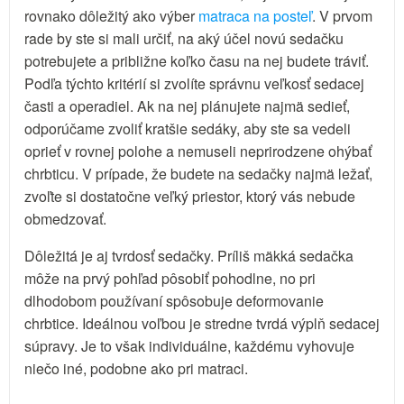
rovnako dôležitý ako výber
matraca na posteľ
. V prvom
rade by ste si mali určiť, na aký účel novú sedačku
potrebujete a približne koľko času na nej budete tráviť.
Podľa týchto kritérií si zvolíte správnu veľkosť sedacej
časti a operadiel. Ak na nej plánujete najmä sedieť,
odporúčame zvoliť kratšie sedáky, aby ste sa vedeli
oprieť v rovnej polohe a nemuseli neprirodzene ohýbať
chrbticu. V prípade, že budete na sedačky najmä ležať,
zvoľte si dostatočne veľký priestor, ktorý vás nebude
obmedzovať.
Dôležitá je aj tvrdosť sedačky. Príliš mäkká sedačka
môže na prvý pohľad pôsobiť pohodlne, no pri
dlhodobom používaní spôsobuje deformovanie
chrbtice. Ideálnou voľbou je stredne tvrdá výplň sedacej
súpravy. Je to však individuálne, každému vyhovuje
niečo iné, podobne ako pri matraci.