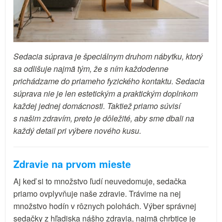
Sedacia súprava je špeciálnym druhom nábytku, ktorý
sa odlišuje najmä tým, že s ním každodenne
prichádzame do priameho fyzického kontaktu. Sedacia
súprava nie je len estetickým a praktickým doplnkom
každej jednej domácnosti. Taktiež priamo súvisí
s našim zdravím, preto je dôležité, aby sme dbali na
každý detail pri výbere nového kusu.
Zdravie na prvom mieste
Aj keď si to množstvo ľudí neuvedomuje, sedačka
priamo ovplyvňuje naše zdravie. Trávime na nej
množstvo hodín v rôznych polohách. Výber správnej
sedačky z hľadiska nášho zdravia, najmä chrbtice je