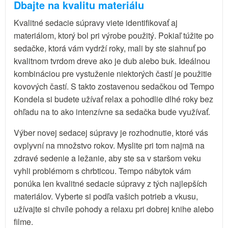
Dbajte na kvalitu materiálu
Kvalitné sedacie súpravy viete identifikovať aj
materiálom, ktorý bol pri výrobe použitý. Pokiaľ túžite po
sedačke, ktorá vám vydrží roky, mali by ste siahnuť po
kvalitnom tvrdom dreve ako je dub alebo buk. Ideálnou
kombináciou pre vystuženie niektorých častí je použitie
kovových častí. S takto zostavenou sedačkou od Tempo
Kondela si budete užívať relax a pohodlie dlhé roky bez
ohľadu na to ako intenzívne sa sedačka bude využívať.
Výber novej sedacej súpravy je rozhodnutie, ktoré vás
ovplyvní na množstvo rokov. Myslite pri tom najmä na
zdravé sedenie a ležanie, aby ste sa v staršom veku
vyhli problémom s chrbticou. Tempo nábytok vám
ponúka len kvalitné sedacie súpravy z tých najlepších
materiálov. Vyberte si podľa vašich potrieb a vkusu,
užívajte si chvíle pohody a relaxu pri dobrej knihe alebo
filme.