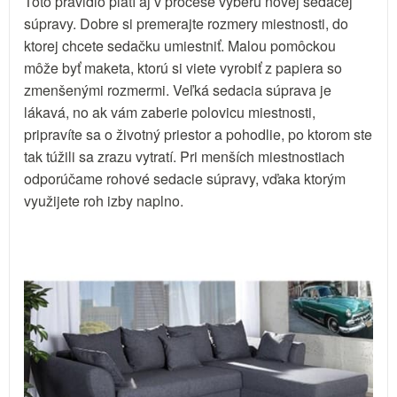
Toto pravidlo platí aj v procese výberu novej sedacej
súpravy. Dobre si premerajte rozmery miestnosti, do
ktorej chcete sedačku umiestniť. Malou pomôckou
môže byť maketa, ktorú si viete vyrobiť z papiera so
zmenšenými rozmermi. Veľká sedacia súprava je
lákavá, no ak vám zaberie polovicu miestnosti,
pripravíte sa o životný priestor a pohodlie, po ktorom ste
tak túžili sa zrazu vytratí. Pri menších miestnostiach
odporúčame rohové sedacie súpravy, vďaka ktorým
využijete roh izby naplno.