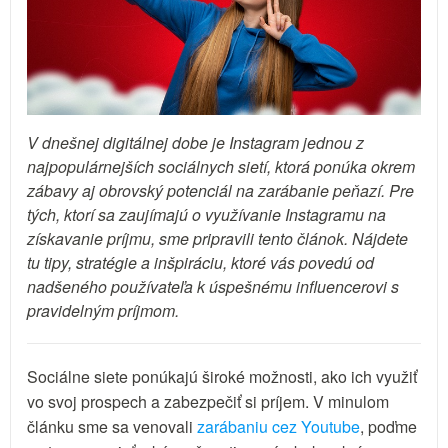
V dnešnej digitálnej dobe je Instagram jednou z
najpopulárnejších sociálnych sietí, ktorá ponúka okrem
zábavy aj obrovský potenciál na zarábanie peňazí. Pre
tých, ktorí sa zaujímajú o využívanie Instagramu na
získavanie príjmu, sme pripravili tento článok. Nájdete
tu tipy, stratégie a inšpiráciu, ktoré vás povedú od
nadšeného používateľa k úspešnému influencerovi s
pravidelným príjmom.
Sociálne siete ponúkajú široké možnosti, ako ich využiť
vo svoj prospech a zabezpečiť si príjem. V minulom
článku sme sa venovali
zarábaniu cez Youtube
, poďme