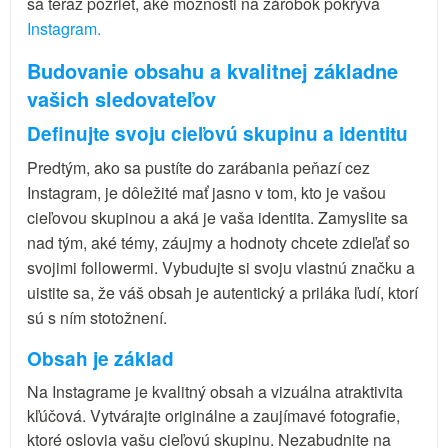
sa teraz pozrieť, aké možnosti na zárobok pokrýva
Instagram.
Budovanie obsahu a kvalitnej základne
vašich sledovateľov
Definujte svoju cieľovú skupinu a identitu
Predtým, ako sa pustíte do zarábania peňazí cez
Instagram, je dôležité mať jasno v tom, kto je vašou
cieľovou skupinou a aká je vaša identita. Zamyslite sa
nad tým, aké témy, záujmy a hodnoty chcete zdieľať so
svojimi followermi. Vybudujte si svoju vlastnú značku a
uistite sa, že váš obsah je autentický a priláka ľudí, ktorí
sú s ním stotožnení.
Obsah je základ
Na Instagrame je kvalitný obsah a vizuálna atraktivita
kľúčová. Vytvárajte originálne a zaujímavé fotografie,
ktoré oslovia vašu cieľovú skupinu. Nezabudnite na