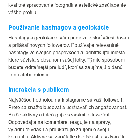
kvalitné spracovanie fotografií a estetické zosúladenie
vášho profilu.
Používanie hashtagov a geolokácie
Hashtagy a geolokácie vám pomôžu získať väčší dosah
a prilákať nových followerov. Používajte relevantné
hashtagy vo svojich príspevkoch a identifikujte miesta,
ktoré súvisia s obsahom vašej fotky. Týmto spôsobom
budete viditeľnejší pre ľudí, ktorí sa zaujímajú o danú
tému alebo miesto.
Interakcia s publikom
Najväčšou hodnotou na Instagrame sú vaši followeri.
Preto sa snažte budovať a udržiavať ich angažovanosť.
Buďte aktívny a interagujte s vašimi followermi.
Odpovedajte na komentáre, reagujte na správy,
vyjadrujte vďaku a preukazujte záujem o svoju
komunitu. Aktívne sa zapájajte do diskusií a vytvárajte