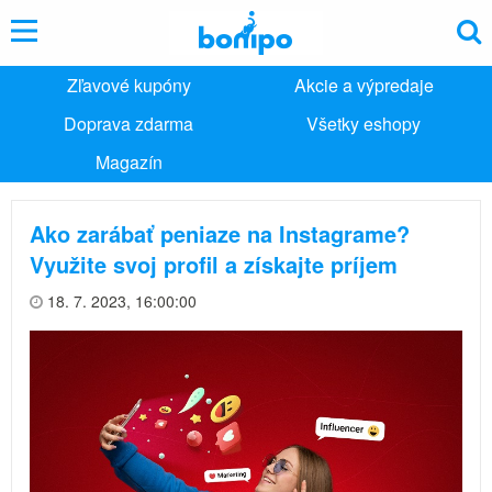
Zľavové kupóny
Akcie a výpredaje
Doprava zdarma
Všetky eshopy
Magazín
Ako zarábať peniaze na Instagrame?
Využite svoj profil a získajte príjem
18. 7. 2023, 16:00:00