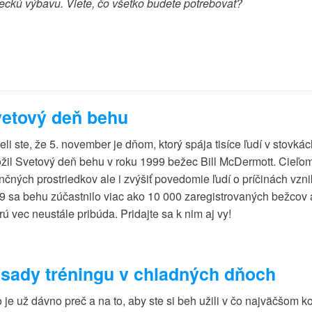
eckú výbavu. Viete, čo všetko budete potrebovať?
etový deň behu
li ste, že 5. november je dňom, ktorý spája tisíce ľudí v stovká
žil Svetový deň behu v roku 1999 bežec Bill McDermott. Cieľom te
ančných prostriedkov ale i zvýšiť povedomie ľudí o príčinách vzn
9 sa behu zúčastnilo viac ako 10 000 zaregistrovaných bežcov a
ú vec neustále pribúda. Pridajte sa k nim aj vy!
sady tréningu v chladných dňoch
o je už dávno preč a na to, aby ste si beh užili v čo najväčšom 