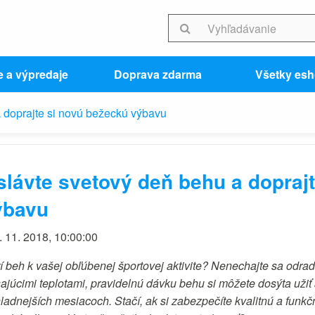
e a výpredaje
Doprava zdarma
Všetky es
 doprajte si novú bežeckú výbavu
slávte svetový deň behu a dopraj
ýbavu
. 11. 2018, 10:00:00
rí beh k vašej obľúbenej športovej aktivite? Nenechajte sa odrad
sajúcimi teplotami, pravidelnú dávku behu si môžete dosýta užiť 
hladnejších mesiacoch. Stačí, ak si zabezpečíte kvalitnú a funkč