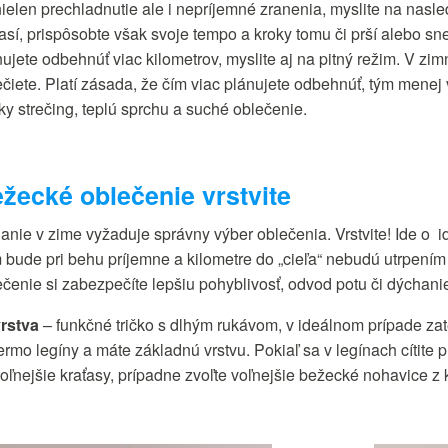
nielen prechladnutie ale i nepríjemné zranenia, myslite na nas
así, prispôsobte však svoje tempo a kroky tomu či prší alebo sn
ujete odbehnúť viac kilometrov, myslite aj na pitný režim. V zim
čiete. Platí zásada, že čím viac plánujete odbehnúť, tým menej v
ky strečing, teplú sprchu a suché oblečenie.
žecké oblečenie vrstvite
anie v zime vyžaduje správny výber oblečenia. Vrstvite! Ide o
 bude pri behu príjemne a kilometre do „cieľa“ nebudú utrpením
ečenie si zabezpečíte lepšiu pohyblivosť, odvod potu či dýchani
vrstva
– funkčné tričko s dlhým rukávom, v ideálnom prípade zat
ermo legíny a máte základnú vrstvu. Pokiaľ sa v legínach cítite pr
oľnejšie kraťasy, prípadne zvoľte voľnejšie bežecké nohavice z 