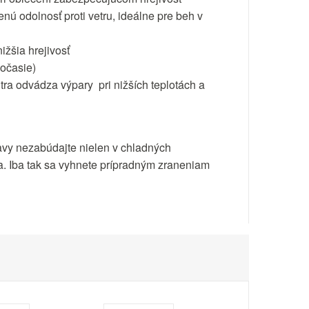
nú odolnosť proti vetru, ideálne pre beh v
ižšia hrejivosť
počasie)
a odvádza výpary pri nižších teplotách a
bavy nezabúdajte nielen v chladných
ca. Iba tak sa vyhnete prípradným zraneniam