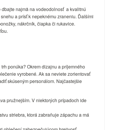
e dbajte najmä na vodeodolnosť a kvalitnú
snehu a prísť k nepeknému zraneniu. Ďalšími
ponožky, nákrčník, čiapka či rukavice.
ťou.
ré trh ponúka? Okrem dizajnu a príjemného
oblečenie vyrobené. Ak sa neviete zorientovať
oradiť skúseným personálom. Najčastejšie
áva pružnejším. V niektorých prípadoch ide
rstvu striebra, ktorá zabraňuje zápachu a má
 pri oblečení zabezpečujúcom hrejivosť