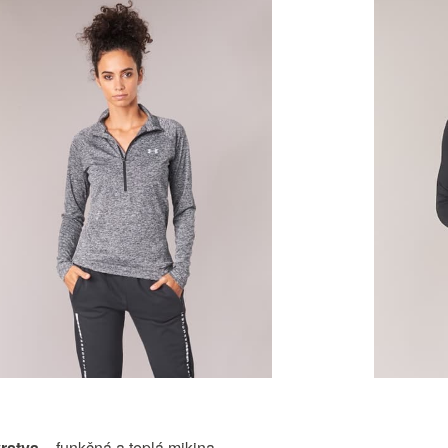
rstva
– funkčná a teplá mikina