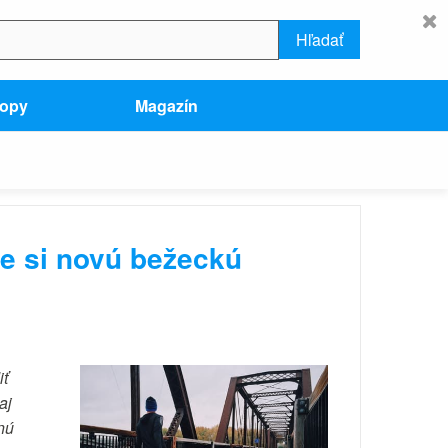
Hľadať
hopy
Magazín
te si novú bežeckú
iť
aj
nú