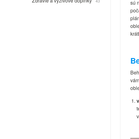
Zdravie a výživové doplnky
43
sú 
poč
plán
oble
krát
Be
Beh
vám
obl
t
v