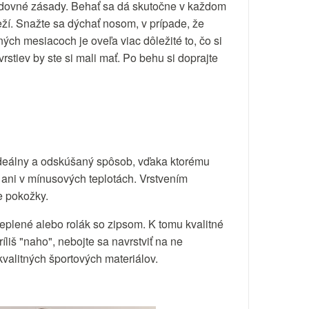
ledovné zásady. Behať sa dá skutočne v každom
eží. Snažte sa dýchať nosom, v prípade, že
ných mesiacoch je oveľa viac dôležité to, čo si
rstiev by ste si mali mať. Po behu si doprajte
 ideálny a odskúšaný spôsob, vďaka ktorému
 ani v mínusových teplotách. Vrstvením
e pokožky.
eplené alebo rolák so zipsom. K tomu kvalitné
íliš "naho", nebojte sa navrstviť na ne
kvalitných športových materiálov.