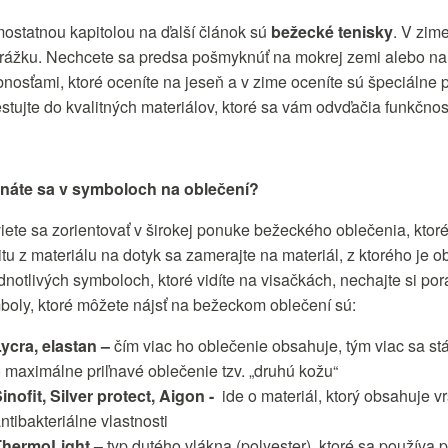
ostatnou kapitolou na ďalší článok sú
bežecké tenisky
. V zim
rážku. Nechcete sa predsa pošmyknúť na mokrej zemi alebo na 
bnosťami, ktoré oceníte na jeseň a v zime oceníte sú špeciálne 
estujte do kvalitných materiálov, ktoré sa vám odvďačia funkčnos
náte sa v symboloch na oblečení?
iete sa zorientovať v širokej ponuke bežeckého oblečenia, kto
itu z materiálu na dotyk sa zamerajte na materiál, z ktorého je 
ednotlivých symboloch, ktoré vidíte na visačkách, nechajte si p
boly, ktoré môžete nájsť na bežeckom oblečení sú:
ycra, elastan –
čím viac ho oblečenie obsahuje, tým viac sa st
 maximálne priľnavé oblečenie tzv. „druhú kožu“
inofit, Silver protect, Aigon -
ide o materiál, ktorý obsahuje v
ntibakteriálne vlastnosti
ThermoLight –
typ dutého vlákna (polyester), ktoré sa používa