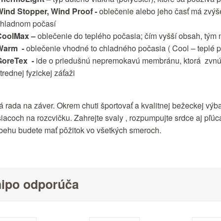
Wind Stopper, Wind Proof -
oblečenie alebo jeho časť má zvýše
chladnom počasí
CoolMax –
oblečenie do teplého počasia; čím vyšší obsah, tým n
Warm -
oblečenie vhodné to chladného počasia ( Cool – teplé 
GoreTex -
ide o priedušnú nepremokavú membránu, ktorá zvnútr
trednej fyzickej záťaži
á rada na záver. Okrem chuti športovať a kvalitnej bežeckej vý
iacoch na rozcvičku. Zahrejte svaly , rozpumpujte srdce aj pľú
 behu budete mať pôžitok vo všetkých smeroch.
ipo odporúča