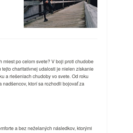
ch miest po celom svete? V boji proti chudobe
jto charitatívnej udalosti je nielen získanie
iku a riešeniach chudoby vo svete. Od roku
 nadšencov, ktorí sa rozhodli bojovať za
komforte a bez neželaných následkov, ktorými