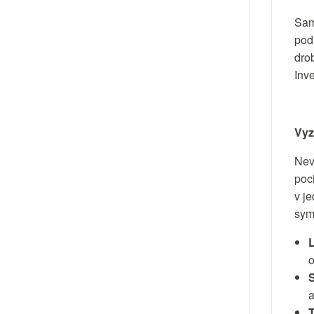
Sam
pod
dro
Inv
Vyz
Nev
poc
v j
sym
L
o
S
a