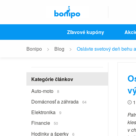
Zľavové kupóny
Akci
Bonipo
Blog
Oslávte svetový deň behu a
O
Kategórie článkov
v
Auto-moto
8
Domácnosť a záhrada
1
64
Elektronika
9
Pat
kle
Financie
50
v c
Hodinky a šperky
6