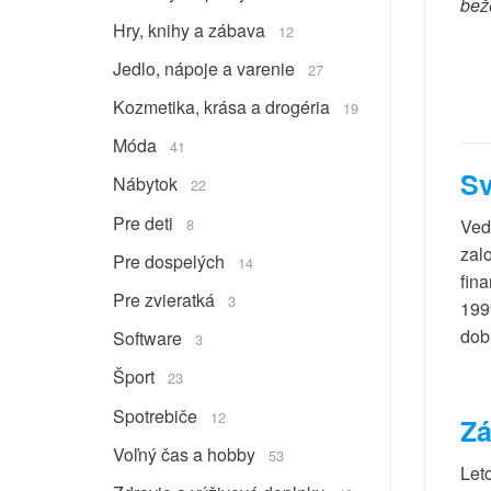
bež
Hry, knihy a zábava
12
Jedlo, nápoje a varenie
27
Kozmetika, krása a drogéria
19
Móda
41
Sv
Nábytok
22
Pre deti
8
Vede
zalo
Pre dospelých
14
fin
Pre zvieratká
3
199
dobr
Software
3
Šport
23
Spotrebiče
12
Zá
Voľný čas a hobby
53
Let