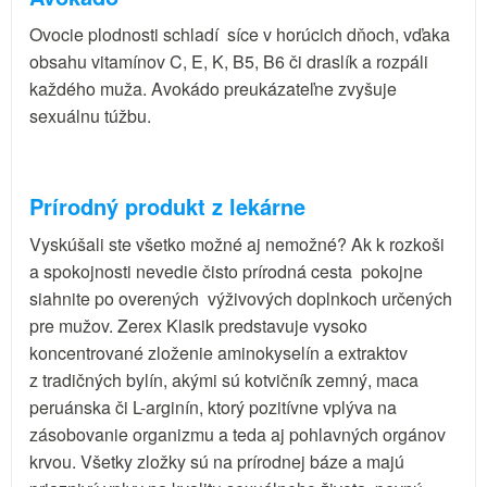
Ovocie plodnosti schladí síce v horúcich dňoch, vďaka
obsahu vitamínov C, E, K, B5, B6 či draslík a rozpáli
každého muža. Avokádo preukázateľne zvyšuje
sexuálnu túžbu.
Prírodný produkt z lekárne
Vyskúšali ste všetko možné aj nemožné? Ak k rozkoši
a spokojnosti nevedie čisto prírodná cesta pokojne
siahnite po overených výživových doplnkoch určených
pre mužov. Zerex Klasik predstavuje vysoko
koncentrované zloženie aminokyselín a extraktov
z tradičných bylín, akými sú kotvičník zemný, maca
peruánska či L-arginín, ktorý pozitívne vplýva na
zásobovanie organizmu a teda aj pohlavných orgánov
krvou. Všetky zložky sú na prírodnej báze a majú