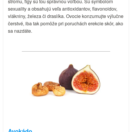
stromu, figy sú tou správnou voľbou. Sú symbolom
sexuality a obsahujú veľa antioxidantov, flavonoidov,
vlákniny, železa či draslíka. Ovocie konzumujte výlučne
čerstvé, iba tak pomôže pri poruchách erekcie skôr, ako
sa nazdáte.
Avokádo