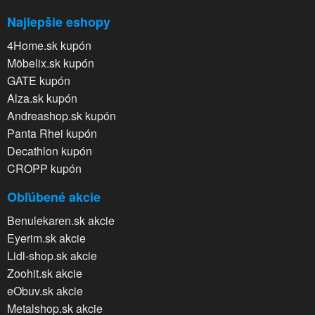
Najlepšie eshopy
4Home.sk kupón
Möbelix.sk kupón
GATE kupón
Alza.sk kupón
Andreashop.sk kupón
Panta Rhei kupón
Decathlon kupón
CROPP kupón
Obľúbené akcie
Benulekaren.sk akcie
Eyerim.sk akcie
Lidl-shop.sk akcie
Zoohit.sk akcie
eObuv.sk akcie
Metalshop.sk akcie