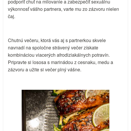
podporiť chuť na milovanie a zabezpečiť sexuálnu
výkonnosť vášho partnera, varte mu zo zázvoru nielen
čaj.
Chutnú večeru, ktorá vás aj s partnerkou skvele
navnadí na spoločne strávený večer získate
kombináciou viacerých afrodiziakálnych potravín.
Pripravte si lososa s marinádou z cesnaku, medu a
zázvoru a užite si večer plný vášne.