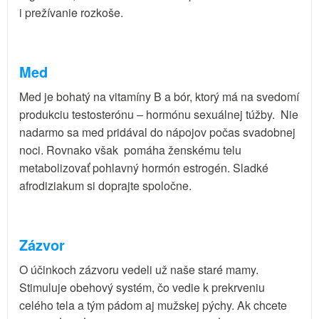
i prežívanie rozkoše.
Med
Med je bohatý na vitamíny B a bór, ktorý má na svedomí
produkciu testosterónu – hormónu sexuálnej túžby. Nie
nadarmo sa med pridával do nápojov počas svadobnej
noci. Rovnako však pomáha ženskému telu
metabolizovať pohlavný hormón estrogén. Sladké
afrodiziakum si doprajte spoločne.
Zázvor
O účinkoch zázvoru vedeli už naše staré mamy.
Stimuluje obehový systém, čo vedie k prekrveniu
celého tela a tým pádom aj mužskej pýchy. Ak chcete