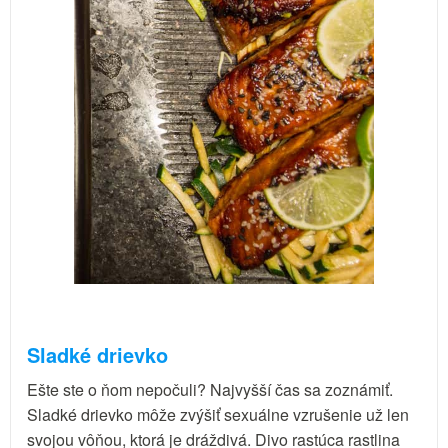
Sladké drievko
Ešte ste o ňom nepočuli? Najvyšší čas sa zoznámiť.
Sladké drievko môže zvýšiť sexuálne vzrušenie už len
svojou vôňou, ktorá je dráždivá. Divo rastúca rastlina