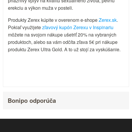
priaznivý vplyv na kvalitu sexuálneho života, pevnú
erekciu a výkon muža v posteli.
Produkty Zerex kúpite v overenom e-shope
Zerex.sk
.
Pokiaľ využijete
zľavový kupón Zerexu v Inspinariu
môžete na svojom nákupe ušetriť 20% na vybraných
produktoch, alebo sa vám odčíta zľava 5€ pri nákupe
produktu Zerex Ultra Gold. A to už stojí za vyskúšanie.
Bonipo odporúča