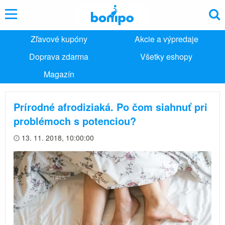
Zľavové kupóny
Akcie a výpredaje
Doprava zdarma
Všetky eshopy
Magazín
Prírodné afrodiziaká. Po čom siahnuť pri
problémoch s potenciou?
13. 11. 2018, 10:00:00