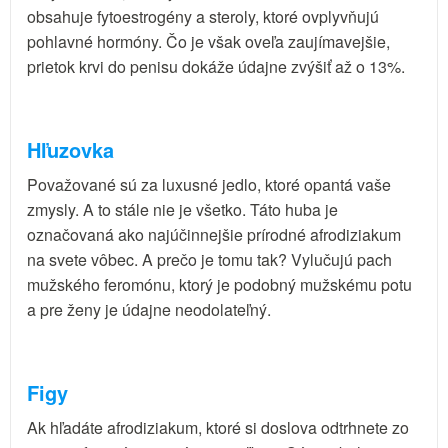
obsahuje fytoestrogény a steroly, ktoré ovplyvňujú
pohlavné hormóny. Čo je však oveľa zaujímavejšie,
prietok krvi do penisu dokáže údajne zvýšiť až o 13%.
Hľuzovka
Považované sú za luxusné jedlo, ktoré opantá vaše
zmysly. A to stále nie je všetko. Táto huba je
označovaná ako najúčinnejšie prírodné afrodiziakum
na svete vôbec. A prečo je tomu tak? Vylučujú pach
mužského feromónu, ktorý je podobný mužskému potu
a pre ženy je údajne neodolateľný.
Figy
Ak hľadáte afrodiziakum, ktoré si doslova odtrhnete zo