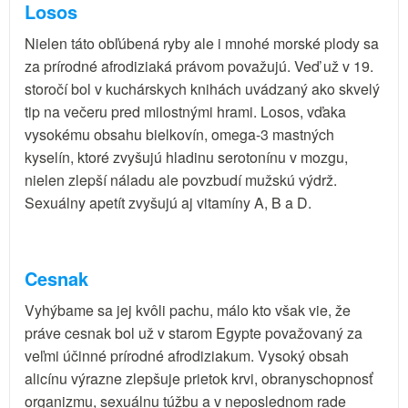
Losos
Nielen táto obľúbená ryby ale i mnohé morské plody sa
za prírodné afrodiziaká právom považujú. Veď už v 19.
storočí bol v kuchárskych knihách uvádzaný ako skvelý
tip na večeru pred milostnými hrami. Losos, vďaka
vysokému obsahu bielkovín, omega-3 mastných
kyselín, ktoré zvyšujú hladinu serotonínu v mozgu,
nielen zlepší náladu ale povzbudí mužskú výdrž.
Sexuálny apetít zvyšujú aj vitamíny A, B a D.
Cesnak
Vyhýbame sa jej kvôli pachu, málo kto však vie, že
práve cesnak bol už v starom Egypte považovaný za
veľmi účinné prírodné afrodiziakum. Vysoký obsah
alicínu výrazne zlepšuje prietok krvi, obranyschopnosť
organizmu, sexuálnu túžbu a v neposlednom rade