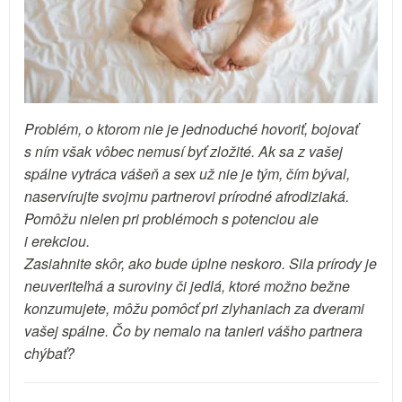
Problém, o ktorom nie je jednoduché hovoriť, bojovať
s ním však vôbec nemusí byť zložité. Ak sa z vašej
spálne vytráca vášeň a sex už nie je tým, čím býval,
naservírujte svojmu partnerovi prírodné afrodiziaká.
Pomôžu nielen pri problémoch s potenciou ale
i erekciou.
Zasiahnite skôr, ako bude úplne neskoro. Sila prírody je
neuveriteľná a suroviny či jedlá, ktoré možno bežne
konzumujete, môžu pomôcť pri zlyhaniach za dverami
vašej spálne. Čo by nemalo na tanieri vášho partnera
chýbať?