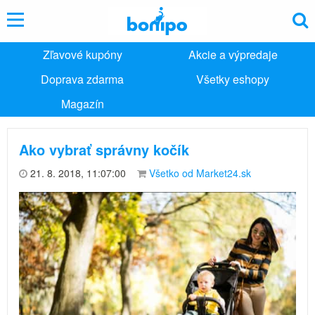
Zľavové kupóny
Akcie a výpredaje
Doprava zdarma
Všetky eshopy
Magazín
Ako vybrať správny kočík
21. 8. 2018, 11:07:00
Všetko od Market24.sk