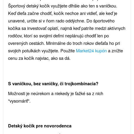
Športový detský kočík využijete dlhšie ako ten s vaničkou.
Keď dieťa začne chodiť, kočík nechce ani vidieť, ale keď je
unavené, určite si v ňom rado oddýchne. Do športového
kočíka sa investovať oplatí, najmä keď patríte medzi aktívnych
rodičov, ktorí so svojimi deťmi neplánujú chodiť len po
overených cestách. Minimálne do troch rokov dieťaťa ho pri
svojich potulkách využijete. Použite
Market24 kupón
a znížte
cenu za kočík najviac, ako sa dá.
S vaničkou, bez vaničky, či trojkombínacia?
Možnosti je neúrekom a niekedy je ťažké sa z nich
"vysomáriť".
Detský kočík pre novorodenca