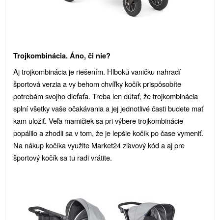
Trojkombinácia. Áno, či nie?
Aj trojkombinácia je riešením. Hlbokú vaničku nahradí
športová verzia a vy behom chvíľky kočík prispôsobíte
potrebám svojho dieťaťa. Treba len dúfať, že trojkombinácia
splní všetky vaše očakávania a jej jednotlivé časti budete mať
kam uložiť. Veľa mamičiek sa pri výbere trojkombinácie
popálilo a zhodli sa v tom, že je lepšie kočík po čase vymeniť.
Na nákup kočíka využite Market24 zľavový kód a aj pre
športový kočík sa tu radi vrátite.