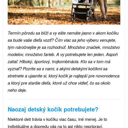
Termín pôrodu sa blíži a vy ešte nemáte jasno v akom kočíku
sa bude vaše dieťa voziť? Čím viac sa jeho výberu venujete,
tým náročnejšie je sa rozhodnúť. Množstvo značiek, množstvo
modelov, množstvo farieb. A vy potrebujete len jeden. Aspoň
zatiaľ. Hlboký, športový, trojkombinácia. Kto sa v tom má
vyznať? Pozrite sa s nami, s akými detskými kočíkmi sa
stretnete a ujasnite si, ktorý kočík je najlepší pre novorodenca
a ktorý pre staršie dieťa, ktoré už chce vidieť, čo sa okolo
neho deje.
Naozaj detský kočík potrebujete?
Niektoré deti trávia v kočíku viac času, iné menej. Je to
individuálne a dopredu vás na to asi nikto nepripraví.