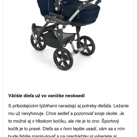
Väčšie dieťa už vo vaničke neobsedí
S pribúdajúcimi týždňami narastajú aj potreby dieťaťa. Ležanie
mu už nevyhovuje. Chce sedieť a pozorovať svoje okolie. Je
to možné aj v hlbokom kočíku, ale nie je to ono. Športový
kočík je to pravé. Dieťa sa v ňom lepšie usadí, vám sa s ním
bude ľahšie manipulovať a na prechádzky si vyberiete aj