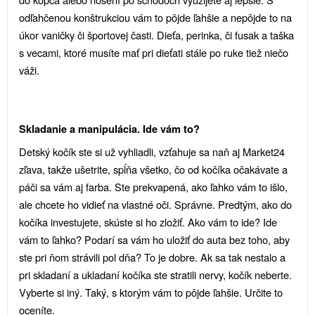
odľahčenou konštrukciou vám to pôjde ľahšie a nepôjde to na
úkor vaničky či športovej časti. Dieťa, perinka, či fusak a taška
s vecami, ktoré musíte mať pri dieťati stále po ruke tiež niečo
váži.
Skladanie a manipulácia. Ide vám to?
Detský kočík ste si už vyhliadli, vzťahuje sa naň aj Market24
zľava, takže ušetrite, spĺňa všetko, čo od kočíka očakávate a
páči sa vám aj farba. Ste prekvapená, ako ľahko vám to išlo,
ale chcete ho vidieť na vlastné oči. Správne. Predtým, ako do
kočíka investujete, skúste si ho zložiť. Ako vám to ide? Ide
vám to ľahko? Podarí sa vám ho uložiť do auta bez toho, aby
ste pri ňom strávili pol dňa? To je dobre. Ak sa tak nestalo a
pri skladaní a ukladaní kočíka ste stratili nervy, kočík neberte.
Vyberte si iný. Taký, s ktorým vám to pôjde ľahšie. Určite to
oceníte.