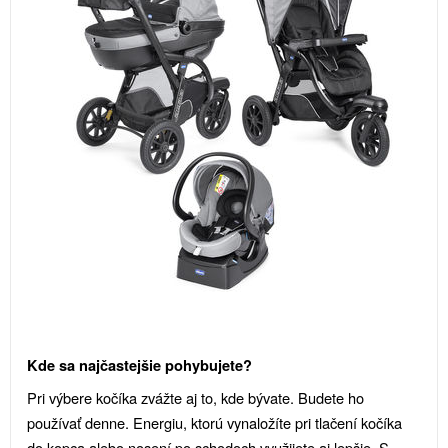
Kde sa najčastejšie pohybujete?
Pri výbere kočíka zvážte aj to, kde bývate. Budete ho
používať denne. Energiu, ktorú vynaložíte pri tlačení kočíka
do kopca alebo nosení po schodoch využijete aj lepšie. S