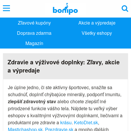
Zľavové kupóny
Akcie a výpredaje
Doprava zdarma
Všetky eshopy
Magazín
Zdravie a výživové doplnky: Zľavy, akcie
a výpredaje
Je úplne jedno, či ste aktívny športovec, snažíte sa
schudnúť, doplniť chýbajúce minerály, podporiť imunitu,
zlepšiť zdravotný stav
alebo chcete zlepšiť iné
prirodzené funkcie vášho tela. Nájdete tu veľký výber
eshopov s kvalitnými výživovými doplnkami, liečivami a
produktami pre zdravie a
krásu
.
KetoDiet.sk
,
Mastichashop.sk
,
Prezdravie.sk
a mnoho ďalších