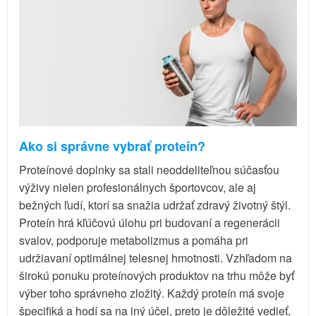
Ako si správne vybrať proteín?
Proteínové doplnky sa stali neoddeliteľnou súčasťou
výživy nielen profesionálnych športovcov, ale aj
bežných ľudí, ktorí sa snažia udržať zdravý životný štýl.
Proteín hrá kľúčovú úlohu pri budovaní a regenerácii
svalov, podporuje metabolizmus a pomáha pri
udržiavaní optimálnej telesnej hmotnosti. Vzhľadom na
širokú ponuku proteínových produktov na trhu môže byť
výber toho správneho zložitý. Každý proteín má svoje
špecifiká a hodí sa na iný účel, preto je dôležité vedieť,