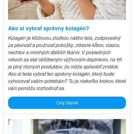
Ako si vybrať správny kolagén?
Kolagén je kľúčovou zložkou nášho tela, zodpovedný
za pevnosť a pružnosť pokožky, zdravie kĺbov, vlasov,
nechtov a mnohých ďalších tkanív. V posledných
rokoch sa stal obľúbeným výživovým doplnkom, no trh
je plný rôznych produktov, čo môže spôsobiť zmätok.
Ako si teda vybrať ten správny kolagén, ktorý bude
vyhovovať vašim potrebám? Tu je niekoľko krokov, ktoré
vám pomôžu rozhodnúť sa.
Celý článok