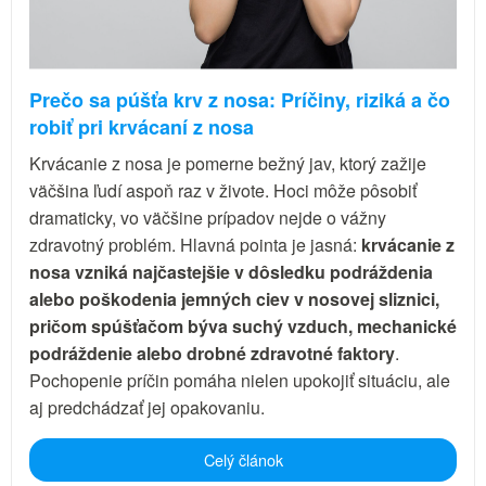
Prečo sa púšťa krv z nosa: Príčiny, riziká a čo
robiť pri krvácaní z nosa
Krvácanie z nosa je pomerne bežný jav, ktorý zažije
väčšina ľudí aspoň raz v živote. Hoci môže pôsobiť
dramaticky, vo väčšine prípadov nejde o vážny
zdravotný problém. Hlavná pointa je jasná:
krvácanie z
nosa vzniká najčastejšie v dôsledku podráždenia
alebo poškodenia jemných ciev v nosovej sliznici,
pričom spúšťačom býva suchý vzduch, mechanické
podráždenie alebo drobné zdravotné faktory
.
Pochopenie príčin pomáha nielen upokojiť situáciu, ale
aj predchádzať jej opakovaniu.
Celý článok