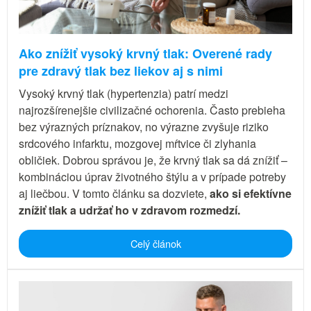
Ako znížiť vysoký krvný tlak: Overené rady
pre zdravý tlak bez liekov aj s nimi
Vysoký krvný tlak (hypertenzia) patrí medzi
najrozšírenejšie civilizačné ochorenia. Často prebieha
bez výrazných príznakov, no výrazne zvyšuje riziko
srdcového infarktu, mozgovej mŕtvice či zlyhania
obličiek. Dobrou správou je, že krvný tlak sa dá znížiť –
kombináciou úprav životného štýlu a v prípade potreby
aj liečbou. V tomto článku sa dozviete,
ako si efektívne
znížiť tlak a udržať ho v zdravom rozmedzí.
Celý článok