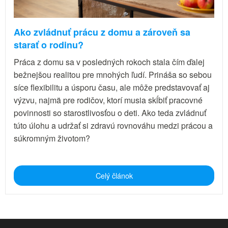
Ako zvládnuť prácu z domu a zároveň sa
starať o rodinu?
Práca z domu sa v posledných rokoch stala čím ďalej
bežnejšou realitou pre mnohých ľudí. Prináša so sebou
síce flexibilitu a úsporu času, ale môže predstavovať aj
výzvu, najmä pre rodičov, ktorí musia skĺbiť pracovné
povinnosti so starostlivosťou o deti. Ako teda zvládnuť
túto úlohu a udržať si zdravú rovnováhu medzi prácou a
súkromným životom?
Celý článok