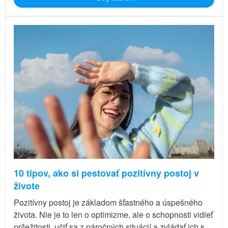
10 tipov, ako si pestovať pozitívny postoj v
živote
Pozitívny postoj je základom šťastného a úspešného
života. Nie je to len o optimizme, ale o schopnosti vidieť
príležitosti, učiť sa z náročných situácií a zvládať ich s