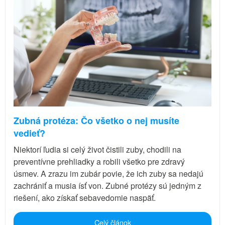
Zubná protéza: Čo všetko o nej musíte
vedieť?
Niektorí ľudia si celý život čistili zuby, chodili na
preventívne prehliadky a robili všetko pre zdravý
úsmev. A zrazu im zubár povie, že ich zuby sa nedajú
zachrániť a musia ísť von. Zubné protézy sú jedným z
riešení, ako získať sebavedomie naspäť.
Celý článok