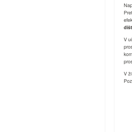
Nap
Pre
efe
diš
V u
pro
kom
pros
V ž
Poz