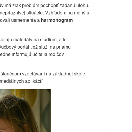
dy má žiak problém pochopiť zadanú úlohu.
 nepriaznivej situácie. Vzhľadom na menšiu
acovali usmernenia a
harmonogram
elajú materiály na štúdium, a to
ýučbový portál tiež slúži na priamu
edne informujú učitelia rodičov
ištančnom vzdelávaní na základnej škole.
ediálnych aplikácií.