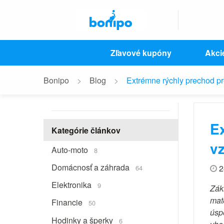
Zľavové kupóny
Akci
Bonipo
Blog
Extrémne rýchly prechod p
E
Kategórie článkov
v
Auto-moto
8
Domácnosť a záhrada
2
64
Elektronika
9
Zák
mat
Financie
50
úspe
Hodinky a šperky
6