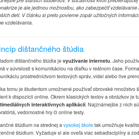
dnejšie pre starších študentov. V súčasnosti kvôli prebiehajúcej
onakríze je ale jedinou možnosťou, ako zabezpečiť vzdelávanie 
ích detí. V článku si preto povieme zopár užitočných informácií 
me vzdelávania.
incíp dištančného štúdia
ladom dištančného štúdia je
využívanie internetu
. Jeho použí
mä v súvislosti s komunikáciou na diaľku v reálnom čase. Forma
unikáciu prostredníctvom textových správ, videí alebo live pre
ka tomu je študentom umožnené používať obrovské množstvo štu
dent k dispozícii online. Okrem klasických textov a obrázkov je
timediálnych interaktívnych aplikácií
. Najznámejšie z nich sú
ratóriá, vedomostné hry či online testy.
tančné štúdium na strednej a
vysokej škole
tak umožňuje kvalit
zenčné štúdium. Vyžaduje si ale oveľa viac sebadisciplíny a zo