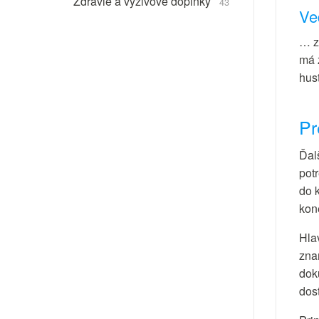
Zdravie a výživové doplnky
43
Ve
… z
má 
hus
Pr
Ďal
pot
do 
kon
Hla
zna
dok
dost