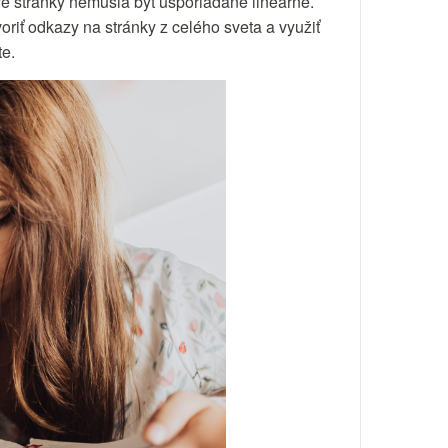
ivé stránky nemusia byť usporiadané lineárne.
iť odkazy na stránky z celého sveta a využiť
te.