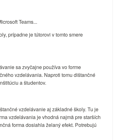
icrosoft Teams...
oly, prípadne je tútorovi v tomto smere
ávanie sa zvyčajne používa vo forme
nčného vzdelávania. Naproti tomu dištančné
štitúciu a študentov.
ištančné vzdelávanie aj základné školy. Tu je
orma vzdelávania je vhodná najmä pre starších
tančná forma dosiahla želaný efekt. Potrebujú