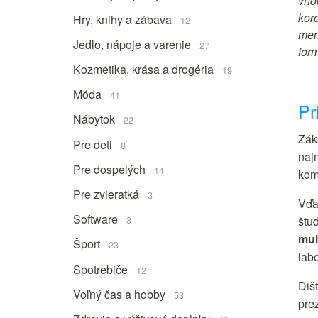
vho
kor
Hry, knihy a zábava
12
menš
Jedlo, nápoje a varenie
27
for
Kozmetika, krása a drogéria
19
Móda
41
Pr
Nábytok
22
Zák
Pre deti
8
naj
Pre dospelých
14
kom
Pre zvieratká
3
Vďa
Software
3
štu
mul
Šport
23
labo
Spotrebiče
12
Diš
Voľný čas a hobby
53
pre