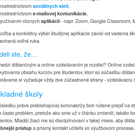
rostredníctvom
sociálnych sietí
,
rostredníctvom
e-mailovej komunikácie
,
yužívaním rôznych
aplikácií
- napr. Zoom, Google Classroom, M
voľba a konkrétny výber študijnej aplikácie závisí od vedenia šk
echaná voľná ruka.
deli ste, že…
edzi dištančným a online vzdelávaním je rozdiel? Online vzdel
kytovania obsahu kurzov pre študentov, ktorí sú súčasťou dišta
elávanie si vyžaduje vždy dve zúčastnené strany - vzdelávaciu in
kladné školy
ôsledku práve prebiehajúcej koronakrízy boli nútené prejsť na d
k často problém, pretože ako sme už v článku zmienili, takáto f
entov. Mladší žiaci nie sú disciplinovaní v takej miere, aby diš
bnejší prístup
a priamy kontakt učiteľa vo výučbovom procese.