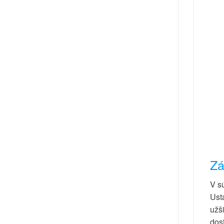
Zá
V s
Ust
užš
dost