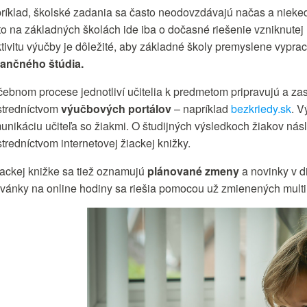
ríklad, školské zadania sa často neodovzdávajú načas a nieke
to na základných školách ide iba o dočasné riešenie vzniknutej
ktivitu výučby je dôležité, aby základné školy premyslene vypr
tančného štúdia.
čebnom procese jednotliví učitelia k predmetom pripravujú a zasi
stredníctvom
výučbových portálov
– napríklad
bezkriedy.sk
. V
unikáciu učiteľa so žiakmi. O študijných výsledkoch žiakov násl
tredníctvom internetovej žiackej knižky.
iackej knižke sa tiež oznamujú
plánované zmeny
a novinky v d
vánky na online hodiny sa riešia pomocou už zmienených multim