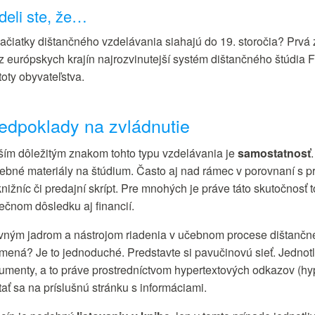
deli ste, že…
ačiatky dištančného vzdelávania siahajú do 19. storočia? Prvá 
z európskych krajín najrozvinutejší systém dištančného štúdia 
toty obyvateľstva.
edpoklady na zvládnutie
ším dôležitým znakom tohto typu vzdelávania je
samostatnosť
rebné materiály na štúdium. Často aj nad rámec v porovnaní s
knižníc či predajní skrípt. Pre mnohých je práve táto skutočnosť
ečnom dôsledku aj financií.
vným jadrom a nástrojom riadenia v učebnom procese dištančn
mená? Je to jednoduché. Predstavte si pavučinovú sieť. Jednotl
umenty, a to práve prostredníctvom hypertextových odkazov (hyp
ať sa na príslušnú stránku s informáciami.