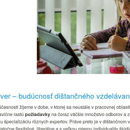
ver – budúcnosť dištančného vzdelávan
účasnosti žijeme v dobe, v ktorej sa neustále v pracovnej oblas
avične rastú
požiadavky
na čoraz väčšie množstvo odborov a za
iu špecializáciu rôznych expertov. Práve preto je v dištančnom
atočne flexibilné, liberálne a s veľkou mierou individuality štúdi