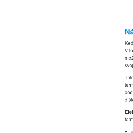
Ná
Keď
V t
mož
svoj
Tút
ter
dos
diš
Ele
for
p