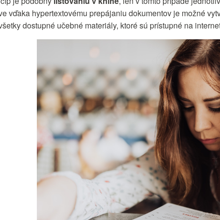
ncíp je podobný
listovaniu v knihe
, len v tomto prípade jednotl
ve vďaka hypertextovému prepájaniu dokumentov je možné vytvor
 všetky dostupné učebné materiály, ktoré sú prístupné na interne