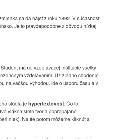
zmienka sa dá nájsť z roku 1892. V súčasnosti
Fínsko. Je to pravdepodobne z dôvodu nízkej
. Študent má od vzdelávacej inštitúcie všetky
 prezenčným vzdelávaním. Už žiadne chodenie
 tou najväčšou výhodou. Ide o úsporu času a v
ého štúdia je
hypertextovosť
. Čo to
ivé vlákna siete tvoria poprepájané
erliniek). Na tie potom môžeme kliknúť a