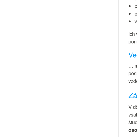
p
p
v
Ich 
pon
Ve
… m
pos
vzd
Zá
V d
vša
štud
oso