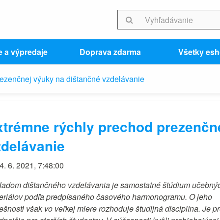
e a výpredaje
Doprava zdarma
Všetky es
rezenčnej výuky na dištančné vzdelávanie
xtrémne rýchly prechod prezenčn
zdelávanie
4. 6. 2021, 7:48:00
ladom dištančného vzdelávania je samostatné štúdium učebný
eriálov podľa predpísaného časového harmonogramu. O jeho
šnosti však vo veľkej miere rozhoduje študijná disciplína. Je pr