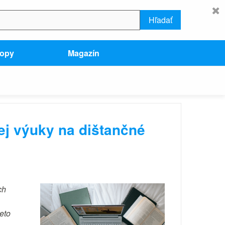
Hľadať
hopy
Magazín
ej výuky na dištančné
ch
eto