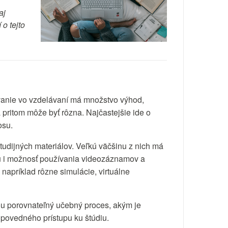
aj
o tejto
vanie vo vzdelávaní má množstvo výhod,
 pritom môže byť rôzna. Najčastejšie ide o
nosu.
dijných materiálov. Veľkú väčšinu z nich má
 tu i možnosť používania videozáznamov a
 napríklad rôzne simulácie, virtuálne
ou porovnateľný učebný proces, akým je
dpovedného prístupu ku štúdiu.