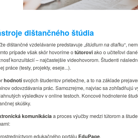
stroje dištančného štúdia
že dištančné vzdelávanie predstavuje „
štúdium na diaľku
“, nem
omto prípade však skôr hovoríme o
tútorovi
ako o učiteľovi dané
nosť konzultácií – najčastejšie videohovorom. Študenti násled
ej práce (testy, projekty, eseje...).
or
hodnotí
svojich študentov priebežne, a to na základe prejaven
mínov odovzdávania prác. Samozrejme, najviac sa zohľadňujú vý
iahnutých výsledkov v online testoch. Koncové hodnotenie štud
tančnej skúšky.
ktronická komunikácia
a proces výučby medzi tútorom a štude
mami:
rostredníctvom edukačného portálu
EduPage
,