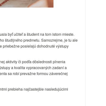
usia byť učiteľ a študent na tom istom mieste.
ho študijného predmetu. Samozrejme, je tu ale
ne priebežne posielajú dohodnuté výstupy
ej aktivity či podľa dôslednosti plnenia
stupy a kvalita vypracovaných zadaní a
enta sa robí prevažne formou záverečnej
ntmi prebieha najčastejšie nasledujúcimi