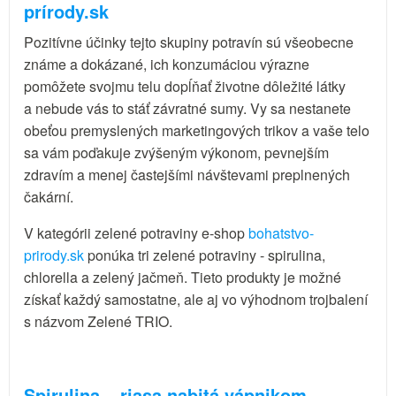
prírody.sk
Pozitívne účinky tejto skupiny potravín sú všeobecne
známe a dokázané, ich konzumáciou výrazne
pomôžete svojmu telu dopĺňať životne dôležité látky
a nebude vás to stáť závratné sumy. Vy sa nestanete
obeťou premyslených marketingových trikov a vaše telo
sa vám poďakuje zvýšeným výkonom, pevnejším
zdravím a menej častejšími návštevami preplnených
čakární.
V kategórii zelené potraviny e-shop
bohatstvo-
prirody.sk
ponúka tri zelené potraviny - spirulina,
chlorella a zelený jačmeň. Tieto produkty je možné
získať každý samostatne, ale aj vo výhodnom trojbalení
s názvom Zelené TRIO.
Spirulina – riasa nabitá vápnikom