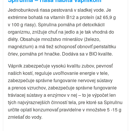
Jednobunková riasa pestovaná v sladkej vode. Je
extrémne bohatá na vitamín B12 a proteín (až 65,9 g
v 100 g riasy). Spirulina pomáha pri detoxikácii
organizmu, znižuje chuť na jedlo a je tak vhodná do
diéty. Obsahuje množstvo minerálov (železo,
magnézium) a má tiež schopnosť obnoviť peristaltiku
čriev, pomáha pri hnačke. Dodáva sa v BIO kvalite.
Vápnik zabezpečuje vysokú kvalitu zubov, pevnosť
našich kostí, reguluje uvoľňovanie energie v tele,
zabezpečuje správne fungovanie nervovej sústavy
a prenos vzruchov, zabezpečuje správne fungovanie
tráviacej sústavy a enzýmov v nej – to je výpočet len
tých najvýraznejších činností tela, pre ktoré sa Spirulinu
určite oplatí konzumovať pravidelne v množstve 5 -15 g
zmiešať do vody.