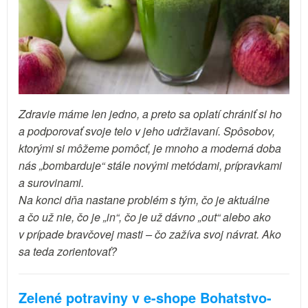
Zdravie máme len jedno, a preto sa oplatí chrániť si ho
a podporovať svoje telo v jeho udržiavaní. Spôsobov,
ktorými si môžeme pomôcť, je mnoho a moderná doba
nás „bombarduje“ stále novými metódami, prípravkami
a surovinami.
Na konci dňa nastane problém s tým, čo je aktuálne
a čo už nie, čo je „in“, čo je už dávno „out“ alebo ako
v prípade bravčovej masti – čo zažíva svoj návrat. Ako
sa teda zorientovať?
Zelené potraviny v e-shope Bohatstvo-