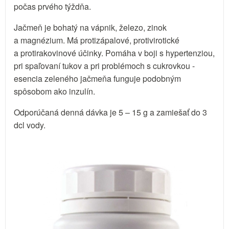
počas prvého týždňa.
Jačmeň je bohatý na vápnik, železo, zinok
a magnézium. Má protizápalové, protivirotické
a protirakovinové účinky. Pomáha v boji s hypertenziou,
pri spaľovaní tukov a pri problémoch s cukrovkou -
esencia zeleného jačmeňa funguje podobným
spôsobom ako inzulín.
Odporúčaná denná dávka je 5 – 15 g a zamiešať do 3
dcl vody.