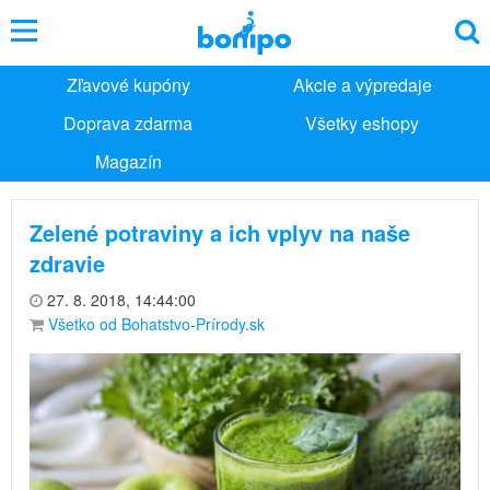
Zľavové kupóny
Akcie a výpredaje
Doprava zdarma
Všetky eshopy
Magazín
Zelené potraviny a ich vplyv na naše
zdravie
27. 8. 2018, 14:44:00
Všetko od Bohatstvo-Prírody.sk