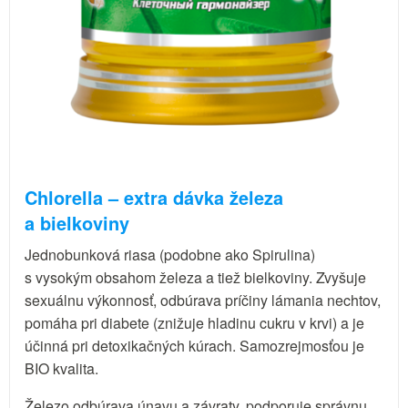
Chlorella – extra dávka železa
a bielkoviny
Jednobunková riasa (podobne ako Spirulina)
s vysokým obsahom železa a tiež bielkoviny. Zvyšuje
sexuálnu výkonnosť, odbúrava príčiny lámania nechtov,
pomáha pri diabete (znižuje hladinu cukru v krvi) a je
účinná pri detoxikačných kúrach. Samozrejmosťou je
BIO kvalita.
Železo odbúrava únavu a závraty, podporuje správnu