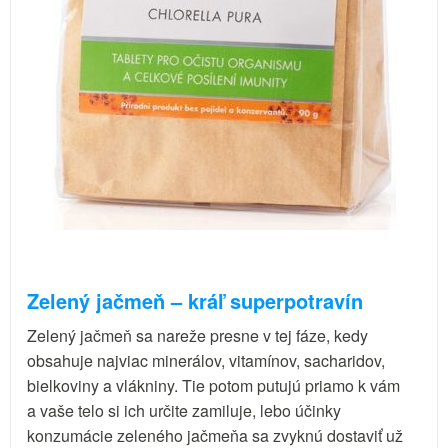
Zelený jačmeň – kráľ superpotravín
Zelený jačmeň sa nareže presne v tej fáze, kedy
obsahuje najviac minerálov, vitamínov, sacharidov,
bielkoviny a vlákniny. Tie potom putujú priamo k vám
a vaše telo si ich určite zamiluje, lebo účinky
konzumácie zeleného jačmeňa sa zvyknú dostaviť už