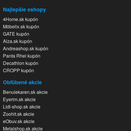
Najlepšie eshopy
4Home.sk kupón
Möbelix.sk kupón
GATE kupón
Alza.sk kupón
Andreashop.sk kupón
Panta Rhei kupón
Decathlon kupón
CROPP kupón
Obľúbené akcie
Benulekaren.sk akcie
Eyerim.sk akcie
Lidl-shop.sk akcie
Zoohit.sk akcie
eObuv.sk akcie
Metalshop.sk akcie